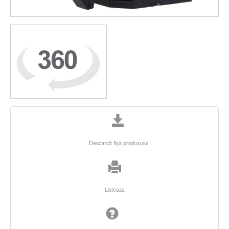
Descarcă fişa produsului
Listeaza