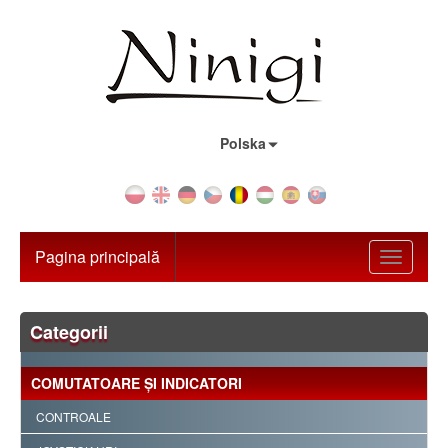
Țara:
Polska
Pagina principală
Toggle
navigati
Categorii
COMUTATOARE ŞI INDICATORI
CONTROALE