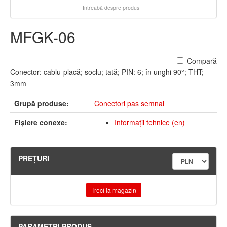
Întreabă despre produs
MFGK-06
Compară
Conector: cablu-placă; soclu; tată; PIN: 6; în unghi 90°; THT;
3mm
Grupă produse:
Conectori pas semnal
Fişiere conexe:
Informaţii tehnice (en)
PREŢURI
Treci la magazin
PARAMETRI PRODUS