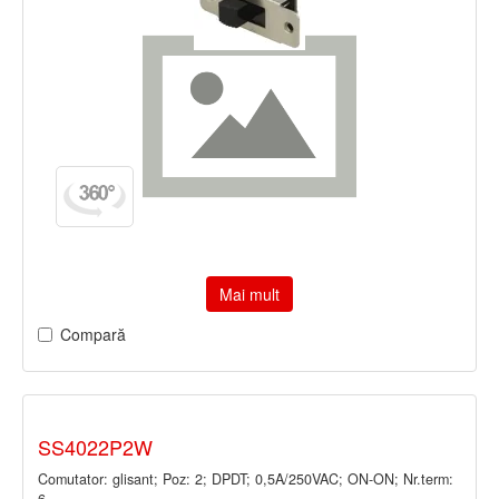
Mai mult
Compară
SS4022P2W
Comutator: glisant; Poz: 2; DPDT; 0,5A/250VAC; ON-ON; Nr.term:
6