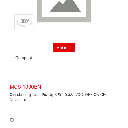
Mai mult
Compară
MSS-1300BN
Comutator: glisant; Poz: 3; SP3T; 0,3A/4VDC; OFF-ON-ON;
Nr.term: 4