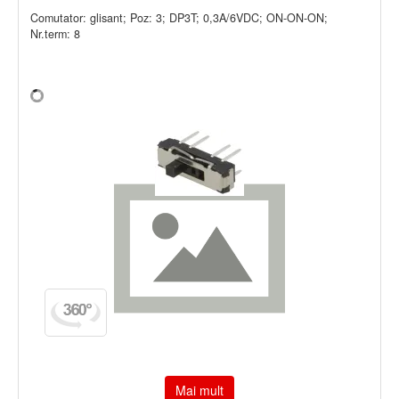
Comutator: glisant; Poz: 3; DP3T; 0,3A/6VDC; ON-ON-ON;
Nr.term: 8
Mai mult