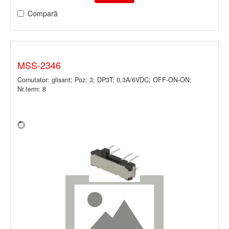
Compară
MSS-2346
Comutator: glisant; Poz: 3; DP3T; 0,3A/6VDC; OFF-ON-ON;
Nr.term: 8