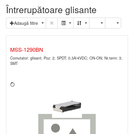
Întrerupătoare glisante
Adaugă filtre
MSS-1290BN
Comutator: glisant; Poz: 2; SPDT; 0,3A/4VDC; ON-ON; Nr.term: 3;
SMT