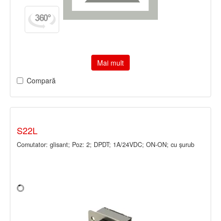
Mai mult
Compară
S22L
Comutator: glisant; Poz: 2; DPDT; 1A/24VDC; ON-ON; cu şurub