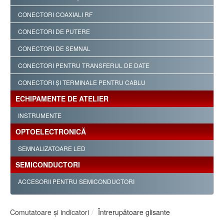
CONECTORI COAXIALI RF
CONECTORI DE PUTERE
CONECTORI DE SEMNAL
CONECTORI PENTRU TRANSFERUL DE DATE
CONECTORI ŞI TERMINALE PENTRU CABLU
ECHIPAMENTE DE ATELIER
INSTRUMENTE
OPTOELECTRONICĂ
SEMNALIZATOARE LED
SEMICONDUCTORI
ACCESORII PENTRU SEMICONDUCTORI
Comutatoare şi indicatori
Întrerupătoare glisante