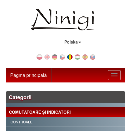
Țara:
Polska
Pagina principală
Toggle
navigati
Categorii
COMUTATOARE ŞI INDICATORI
CONTROALE