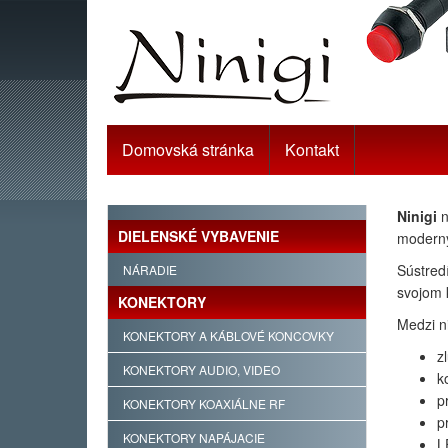
Domovská stránka
Kontakt
Ninigi
n
DIELENSKÉ VYBAVENIE
moderný
Sústred
NÁRADIE
svojom 
KONEKTORY
Medzi ni
KONEKTORY A KÁBLOVÉ KONCOVKY
z
KONEKTORY AUDIO, VIDEO
k
p
KONEKTORY KOAXIÁLNE RF
p
KONEKTORY NAPÁJACIE
L