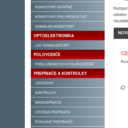
KONEKTORY OSTATNÉ
Kompon
odvetví
KONEKTORY PRE PRENOS DÁT
neustál
SIGNÁLNE KONEKTORY
NOV
OPTOELEKTRONIKA
LED SIGNALIZÁTORY
C2
POLOVODIČE
Kone
PRÍSLUŠENSTVO K POLOVODIČOM
PREPÍNAČE A KONTROLKY
JOYSTICKY
KONTROLKY
MIKROSPÍNAČE
OTOČNÉ PREPÍNAČE
POSUVNÉ PREPÍNAČE