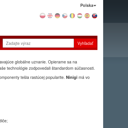
Krajina:
Polska
Vyhľadať
skavajúce globálne uznanie. Opierame sa na
aše technológie zodpovedali štandardom súčasnosti.
omponenty tešia rastúcej popularite.
Ninigi
má vo
diče;