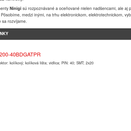
enty
Ninigi
sú rozpoznávané a oceňované nielen nadšencami, ale aj pr
. Pôsobíme, medzi inými, na trhu elektronickom, elektrotechnickom, vy
e sa rozvíjame.
INKY
200-40BDGATPR
ktor: kolíkový; kolíková lišta; vidlica; PIN: 40; SMT; 2x20