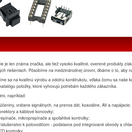
ie je len známa značka, ale tiež vysoko kvalitné, overené produkty zí
ch riešeniach. Pôsobíme na medzinárodnej úrovni, dbáme o to, aby n
íme sa na kvalitnú výrobu a odolnú konštrukciu, vďaka čomu sa naše k
katalógu položky, ktoré vyhovujú potrebám každého zákazníka.
mi, napríklad:
lúčeniny, vrátane signálnych, na prenos dát, koaxiálne, AV a napájacie;
onektory a káblové koncovky;
repínače, mikroprepínače a spoľahlivé kontrolky;
ríslušenstvo k polovodičom - podstavce pod integrované obvody a chla
ED kontrolky.