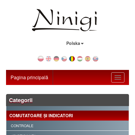
Țara:
Polska
Pagina principală
Toggle
navigati
Categorii
COMUTATOARE ŞI INDICATORI
CONTROALE