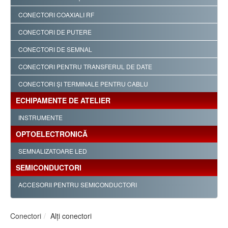
CONECTORI COAXIALI RF
CONECTORI DE PUTERE
CONECTORI DE SEMNAL
CONECTORI PENTRU TRANSFERUL DE DATE
CONECTORI ŞI TERMINALE PENTRU CABLU
ECHIPAMENTE DE ATELIER
INSTRUMENTE
OPTOELECTRONICĂ
SEMNALIZATOARE LED
SEMICONDUCTORI
ACCESORII PENTRU SEMICONDUCTORI
Conectori
Alţi conectori