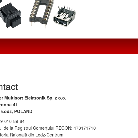
tact
r Multisort Elektronik Sp. z o.o.
tronna 41
0 Łódź, POLAND
29-010-89-84
l de la Registrul Comerţului REGON: 473171710
toria Raională din Lodz-Centrum