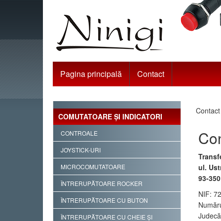
Pagina principală
Contact
Contact
COMUTATOARE ŞI INDICATORI
Con
CONTROALE
JOYSTICK-URI
Transfe
MICROCOMUTATOARE
ul. Us
93-35
ÎNTRERUPĂTOARE ROCKER
NIF: 7
ÎNTRERUPĂTOARE CU BUTON
Număru
Judecă
ÎNTRERUPĂTOARE CU CHEIE ŞI