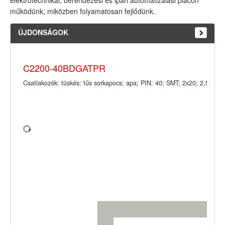
elektrotechnikai, berendezési és ipari automatizálási piacon
működünk, miközben folyamatosan fejlődünk.
ÚJDONSÁGOK
C2200-40BDGATPR
Csatlakozók: tüskés; tűs sorkapocs; apa; PIN: 40; SMT; 2x20; 2,54mm