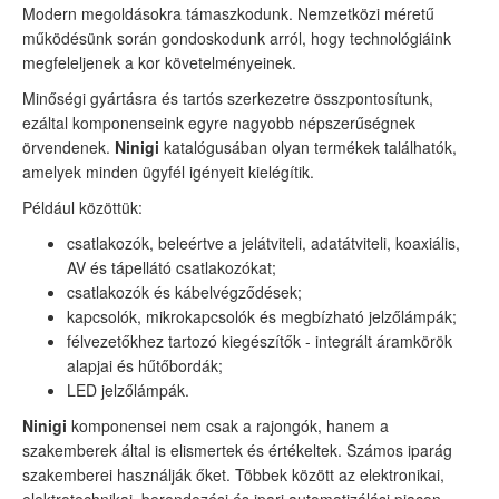
Modern megoldásokra támaszkodunk. Nemzetközi méretű
működésünk során gondoskodunk arról, hogy technológiáink
megfeleljenek a kor követelményeinek.
Minőségi gyártásra és tartós szerkezetre összpontosítunk,
ezáltal komponenseink egyre nagyobb népszerűségnek
örvendenek.
Ninigi
katalógusában olyan termékek találhatók,
amelyek minden ügyfél igényeit kielégítik.
Például közöttük:
csatlakozók, beleértve a jelátviteli, adatátviteli, koaxiális,
AV és tápellátó csatlakozókat;
csatlakozók és kábelvégződések;
kapcsolók, mikrokapcsolók és megbízható jelzőlámpák;
félvezetőkhez tartozó kiegészítők - integrált áramkörök
alapjai és hűtőbordák;
LED jelzőlámpák.
Ninigi
komponensei nem csak a rajongók, hanem a
szakemberek által is elismertek és értékeltek. Számos iparág
szakemberei használják őket. Többek között az elektronikai,