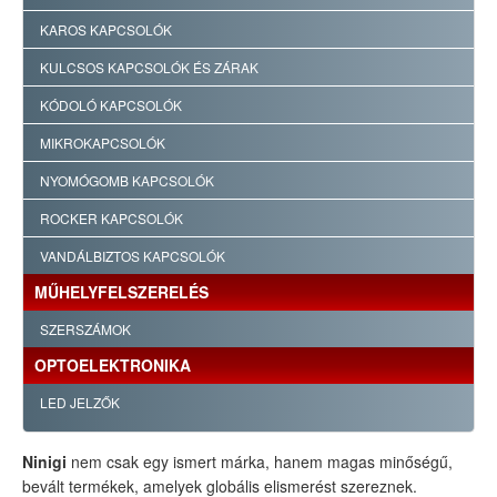
KAROS KAPCSOLÓK
KULCSOS KAPCSOLÓK ÉS ZÁRAK
KÓDOLÓ KAPCSOLÓK
MIKROKAPCSOLÓK
NYOMÓGOMB KAPCSOLÓK
ROCKER KAPCSOLÓK
VANDÁLBIZTOS KAPCSOLÓK
MŰHELYFELSZERELÉS
SZERSZÁMOK
OPTOELEKTRONIKA
LED JELZŐK
Ninigi
nem csak egy ismert márka, hanem magas minőségű,
bevált termékek, amelyek globális elismerést szereznek.