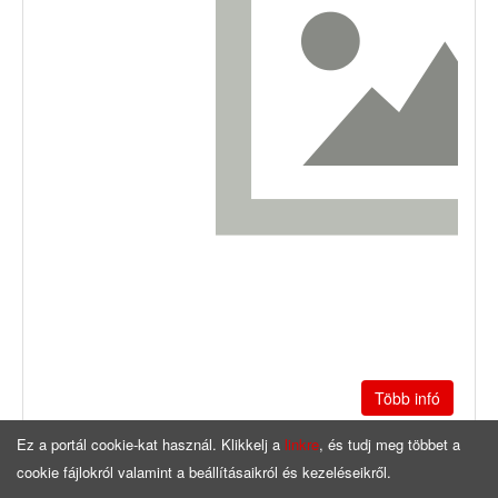
Több infó
Ez a portál cookie-kat használ. Klikkelj a
linkre
, és tudj meg többet a
cookie fájlokról valamint a beállításaikról és kezeléseikről.