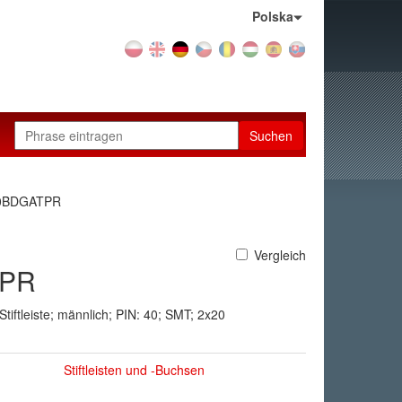
Land:
Polska
Suchen
0BDGATPR
Vergleich
TPR
 Stiftleiste; männlich; PIN: 40; SMT; 2x20
Stiftleisten und -Buchsen