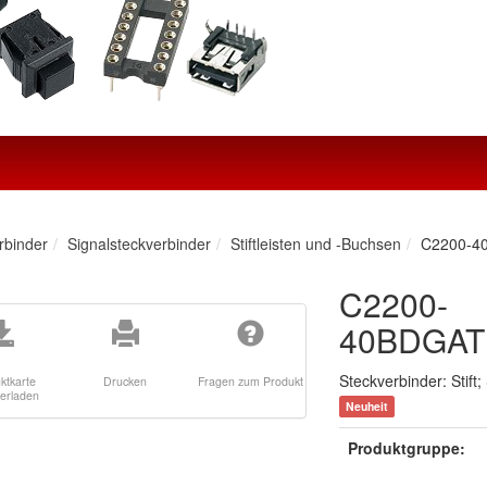
rbinder
Signalsteckverbinder
Stiftleisten und -Buchsen
C2200-4
C2200-
40BDGA
Steckverbinder: Stift;
ktkarte
Drucken
Fragen zum Produkt
terladen
Neuheit
Produktgruppe: