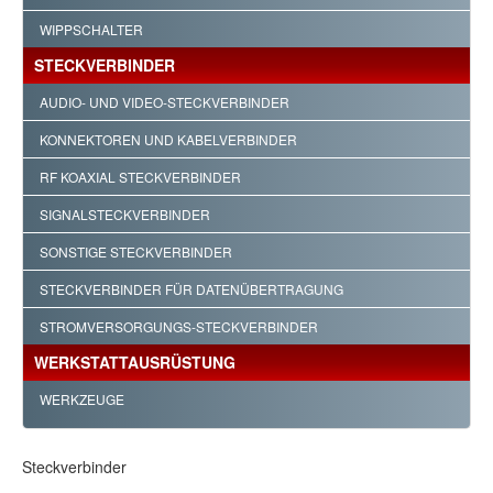
WIPPSCHALTER
STECKVERBINDER
AUDIO- UND VIDEO-STECKVERBINDER
KONNEKTOREN UND KABELVERBINDER
RF KOAXIAL STECKVERBINDER
SIGNALSTECKVERBINDER
SONSTIGE STECKVERBINDER
STECKVERBINDER FÜR DATENÜBERTRAGUNG
STROMVERSORGUNGS-STECKVERBINDER
WERKSTATTAUSRÜSTUNG
WERKZEUGE
Steckverbinder