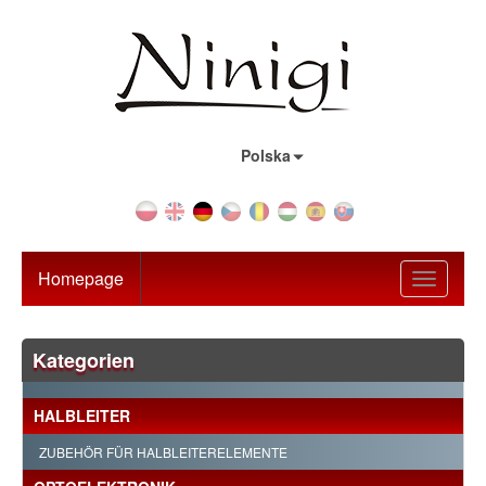
Land:
Polska
Homepage
Toggle
navigati
Kategorien
HALBLEITER
ZUBEHÖR FÜR HALBLEITERELEMENTE