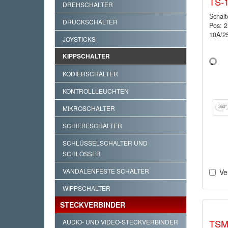
TS-
DREHSCHALTER
Schalt
DRUCKSCHALTER
Pos: 
10A/2
JOYSTICKS
KIPPSCHALTER
KODIERSCHALTER
KONTROLLLEUCHTEN
MIKROSCHALTER
SCHIEBESCHALTER
SCHLÜSSELSCHALTER UND
SCHLÖSSER
VANDALENFESTE SCHALTER
Ve
WIPPSCHALTER
STECKVERBINDER
TSM
AUDIO- UND VIDEO-STECKVERBINDER