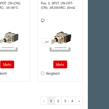
SPDT; ON-(ON);
Pos: 3; SP3T; ON-OFF-
AC; -25÷85°C
(ON); 3A/250VAC; 20mΩ
Mehr
Mehr
leich
Vergleich
«
1
2
3
4
»