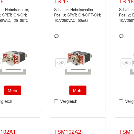
16
TS-17
TS-18
er: Hebelschalter;
Schalter: Hebelschalter;
Schalter
2; SPDT; ON-ON;
Pos: 3; SP3T; ON-OFF-ON;
Pos: 2;
50VAC; -25÷85°C
10A/250VAC; 50mΩ
10A/250
Mehr
Mehr
rgleich
Vergleich
Verg
102A1
TSM102A2
TSM1