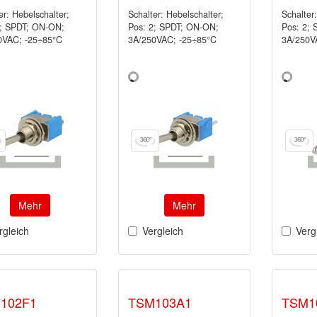
er: Hebelschalter;
Schalter: Hebelschalter;
Schalter
2; SPDT; ON-ON;
Pos: 2; SPDT; ON-ON;
Pos: 2;
0VAC; -25÷85°C
3A/250VAC; -25÷85°C
3A/250V
Mehr
Mehr
rgleich
Vergleich
Verg
102F1
TSM103A1
TSM1