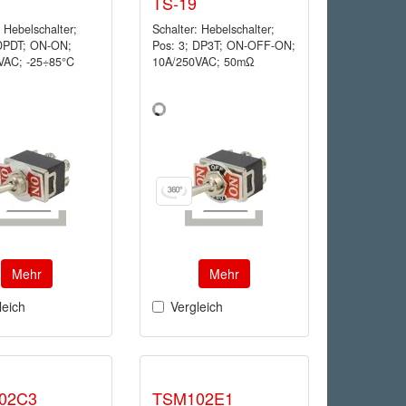
TS-19
: Hebelschalter;
Schalter: Hebelschalter;
 DPDT; ON-ON;
Pos: 3; DP3T; ON-OFF-ON;
VAC; -25÷85°C
10A/250VAC; 50mΩ
Mehr
Mehr
leich
Vergleich
02C3
TSM102E1