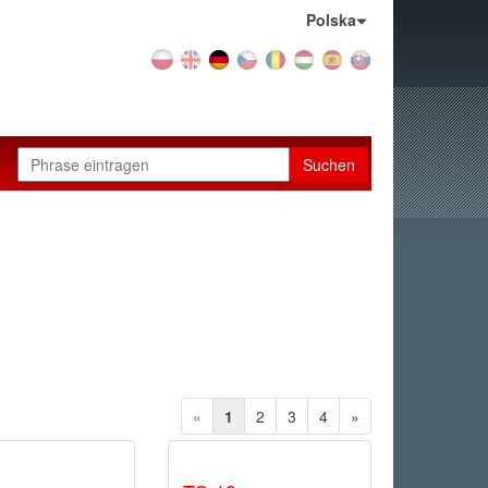
Land:
Polska
Suchen
«
1
2
3
4
»