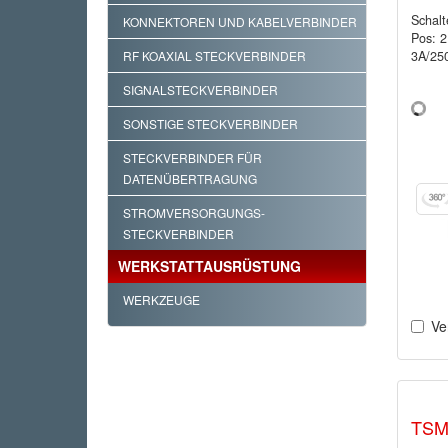
Schalt
KONNEKTOREN UND KABELVERBINDER
Pos: 
3A/25
RF KOAXIAL STECKVERBINDER
SIGNALSTECKVERBINDER
SONSTIGE STECKVERBINDER
STECKVERBINDER FÜR
DATENÜBERTRAGUNG
STROMVERSORGUNGS-
STECKVERBINDER
WERKSTATTAUSRÜSTUNG
WERKZEUGE
Ve
TSM