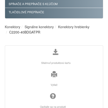
SPÍNAČE A PREPÍNAČE S KĽÚČOM
TLAČIDLOVÉ PREPÍNAČE
Konektory
Signálne konektory
Konektory hrebienky
C2200-40BDGATPR
Stiahnuť produktovú kartu
Vytlač
Opýtajte sa na produkt