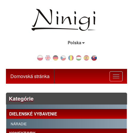
Krajina:
Polska
Domovská stránka
Toggle
navigati
Kategórie
DIELENSKÉ VYBAVENIE
NÁRADIE