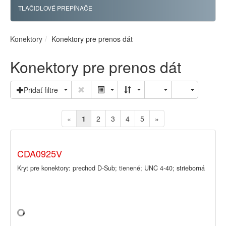
TLAČIDLOVÉ PREPÍNAČE
Konektory
Konektory pre prenos dát
Konektory pre prenos dát
Pridať filtre
«
1
2
3
4
5
»
CDA0925V
Kryt pre konektory: prechod D-Sub; tienené; UNC 4-40; strieborná