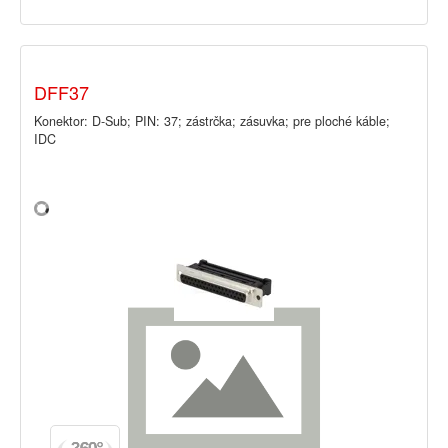
DFF37
Konektor: D-Sub; PIN: 37; zástrčka; zásuvka; pre ploché káble;
IDC