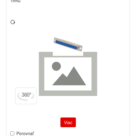
15mΩ
Viac
Porovnať