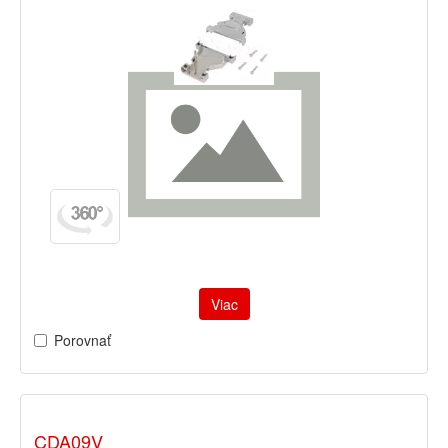
Viac
Porovnať
CDA09V