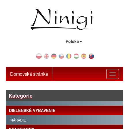
Krajina:
Polska
Domovská stránka
Toggle
navigati
Kategórie
DIELENSKÉ VYBAVENIE
NÁRADIE