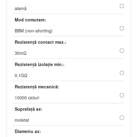
alamă
Mod comutare:
BBM (non-shorting)
Rezistenţă contact max.:
30mΩ
Rezistenţă izolaţie min.:
0,1GΩ
Rezistenţă mecanică:
10000 cicluri
Suprafaţă ax:
moletat
Diametru ax: