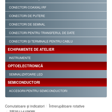
CONECTORI COAXIALI RF
CONECTORI DE PUTERE
CONECTORI DE SEMNAL
CONECTORI PENTRU TRANSFERUL DE DATE
CONECTORI ŞI TERMINALE PENTRU CABLU
ECHIPAMENTE DE ATELIER
INSTRUMENTE
OPTOELECTRONICĂ
SEMNALIZATOARE LED
SEMICONDUCTORI
ACCESORII PENTRU SEMICONDUCTORI
Comutatoare şi indicatori
Întrerupătoare rotative
SR2511415K9N