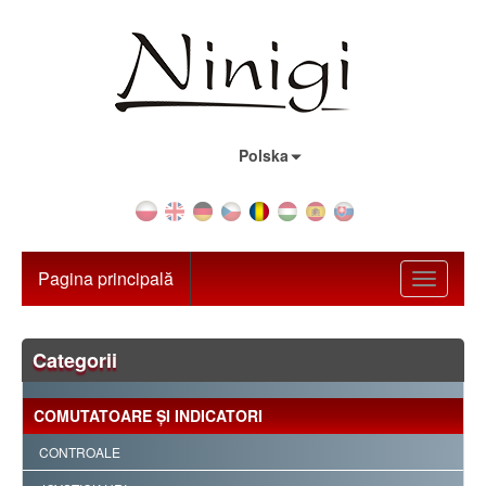
Țara:
Polska
Pagina principală
Toggle
navigati
Categorii
COMUTATOARE ŞI INDICATORI
CONTROALE