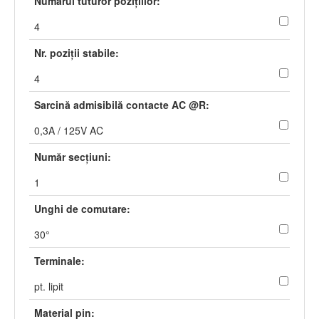
Numărul tuturor poziţiilor:
4
Nr. poziţii stabile:
4
Sarcină admisibilă contacte AC @R:
0,3A / 125V AC
Număr secţiuni:
1
Unghi de comutare:
30°
Terminale:
pt. lipit
Material pin: