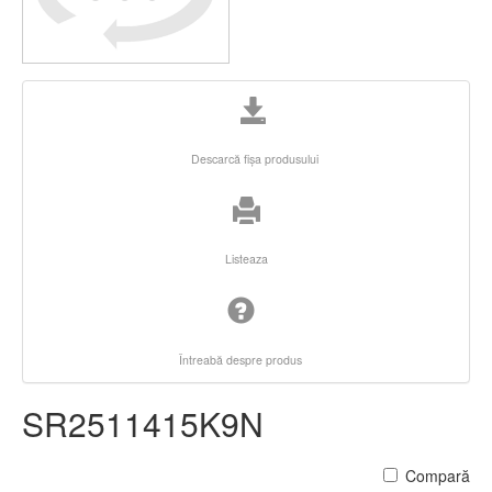
Descarcă fişa produsului
Listeaza
Întreabă despre produs
SR2511415K9N
Compară