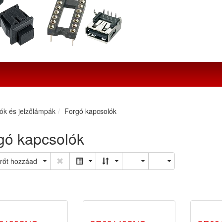
ók és jelzőlámpák
Forgó kapcsolók
gó kapcsolók
rőt hozzáad