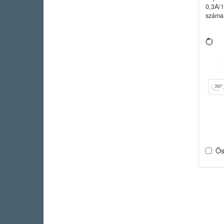
0,3A/
száma:
Ös