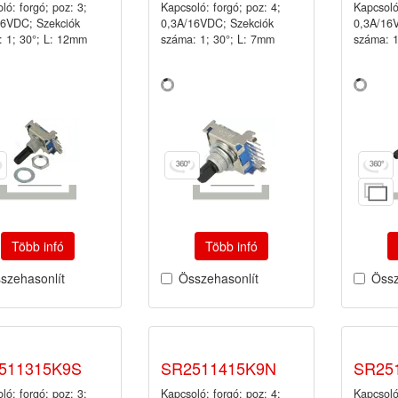
ló: forgó; poz: 3;
Kapcsoló: forgó; poz: 4;
Kapcsoló
16VDC; Szekciók
0,3A/16VDC; Szekciók
0,3A/16
 1; 30°; L: 12mm
száma: 1; 30°; L: 7mm
száma: 1
Több infó
Több infó
szehasonlít
Összehasonlít
Össz
511315K9S
SR2511415K9N
SR25
ló: forgó; poz: 3;
Kapcsoló: forgó; poz: 4;
Kapcsoló