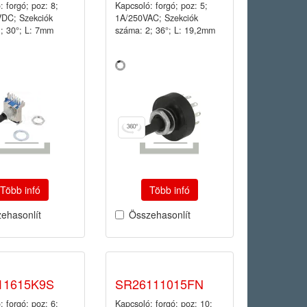
: forgó; poz: 8;
Kapcsoló: forgó; poz: 5;
VDC; Szekciók
1A/250VAC; Szekciók
; 30°; L: 7mm
száma: 2; 36°; L: 19,2mm
Több infó
Több infó
ehasonlít
Összehasonlít
11615K9S
SR26111015FN
: forgó; poz: 6;
Kapcsoló: forgó; poz: 10;