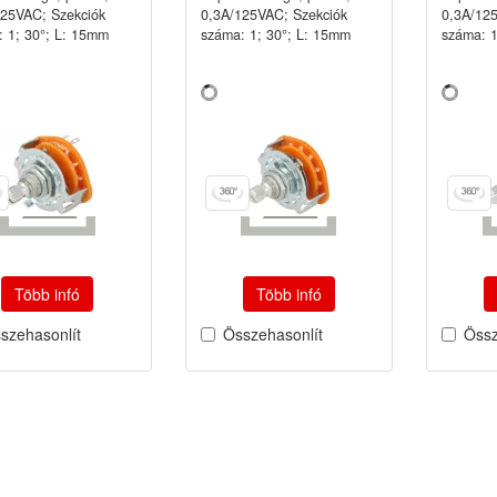
125VAC; Szekciók
0,3A/125VAC; Szekciók
0,3A/12
 1; 30°; L: 15mm
száma: 1; 30°; L: 15mm
száma: 1
Több infó
Több infó
szehasonlít
Összehasonlít
Össz