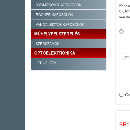
NYOMÓGOMB KAPCSOLÓK
Kapcso
0,3A/
ROCKER KAPCSOLÓK
száma:
VANDÁLBIZTOS KAPCSOLÓK
MŰHELYFELSZERELÉS
SZERSZÁMOK
OPTOELEKTRONIKA
LED JELZŐK
Ös
SR1