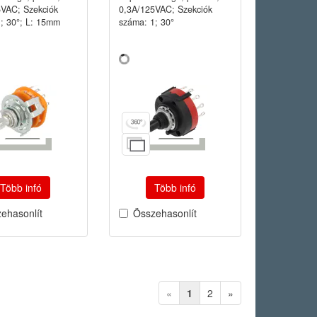
5VAC; Szekciók
0,3A/125VAC; Szekciók
; 30°; L: 15mm
száma: 1; 30°
Több infó
Több infó
ehasonlít
Összehasonlít
«
1
2
»