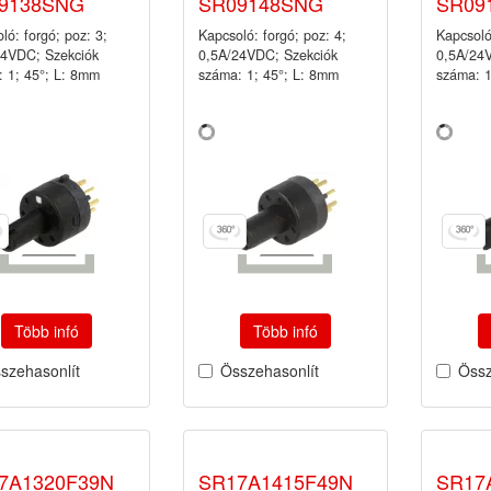
9138SNG
SR09148SNG
SR09
ló: forgó; poz: 3;
Kapcsoló: forgó; poz: 4;
Kapcsoló
24VDC; Szekciók
0,5A/24VDC; Szekciók
0,5A/24
 1; 45°; L: 8mm
száma: 1; 45°; L: 8mm
száma: 1
Több infó
Több infó
szehasonlít
Összehasonlít
Össz
7A1320F39N
SR17A1415F49N
SR17