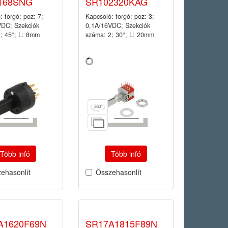
168SNG
SR102320KAG
: forgó; poz: 7;
Kapcsoló: forgó; poz: 3;
VDC; Szekciók
0,1A/16VDC; Szekciók
; 45°; L: 8mm
száma: 2; 30°; L: 20mm
Több infó
Több infó
ehasonlít
Összehasonlít
A1620F69N
SR17A1815F89N