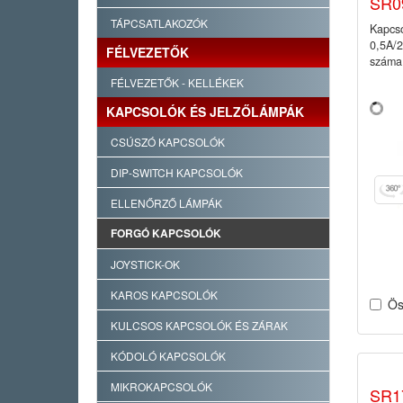
SR0
TÁPCSATLAKOZÓK
Kapcso
0,5A/
FÉLVEZETŐK
száma:
FÉLVEZETŐK - KELLÉKEK
KAPCSOLÓK ÉS JELZŐLÁMPÁK
CSÚSZÓ KAPCSOLÓK
DIP-SWITCH KAPCSOLÓK
ELLENŐRZŐ LÁMPÁK
FORGÓ KAPCSOLÓK
JOYSTICK-OK
KAROS KAPCSOLÓK
Ös
KULCSOS KAPCSOLÓK ÉS ZÁRAK
KÓDOLÓ KAPCSOLÓK
MIKROKAPCSOLÓK
SR1