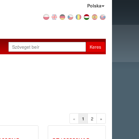
Ország:
Polska
Keres
«
1
2
»