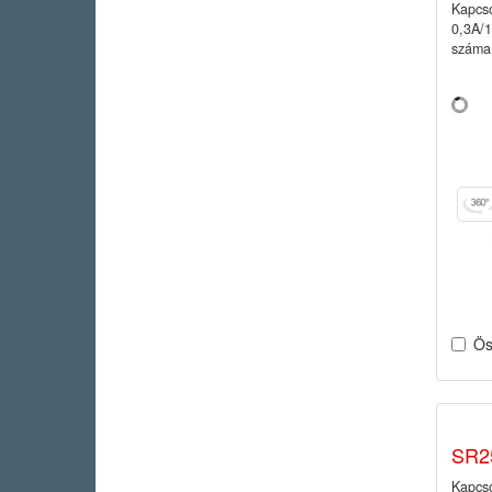
Kapcso
0,3A/
száma:
Ös
SR2
Kapcso