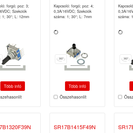
ló: forgó; poz: 3;
Kapcsoló: forgó; poz: 4;
Kapcsoló
16VDC; Szekciók
0,3A/16VDC; Szekciók
0,3A/16
 1; 30°; L: 12mm
száma: 1; 30°; L: 7mm
száma: 1
Több infó
Több infó
szehasonlít
Összehasonlít
Össz
7B1320F39N
SR17B1415F49N
SR17