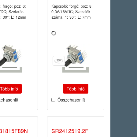
: forgó; poz: 6;
Kapcsoló: forgó; poz: 8;
VDC; Szekciók
0,3A/16VDC; Szekciók
; 30°; L: 12mm
száma: 1; 30°; L: 7mm
Több infó
Több infó
ehasonlít
Összehasonlít
B1815F89N
SR2412519.2F