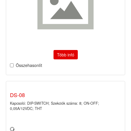
Több infó
Összehasonlít
DS-08
Kapcsoló: DIP-SWITCH; Szekciók száma: 8; ON-OFF;
0,05A/12VDC; THT