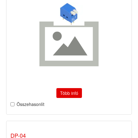
Több infó
Összehasonlít
DP-04