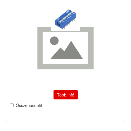
Több infó
Összehasonlít