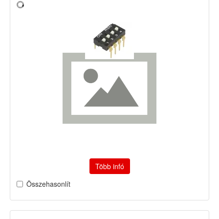
Több infó
Összehasonlít