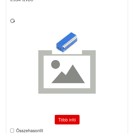
Több infó
Összehasonlít