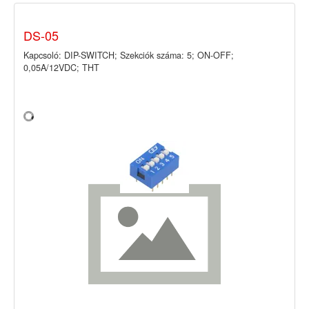
DS-05
Kapcsoló: DIP-SWITCH; Szekciók száma: 5; ON-OFF;
0,05A/12VDC; THT