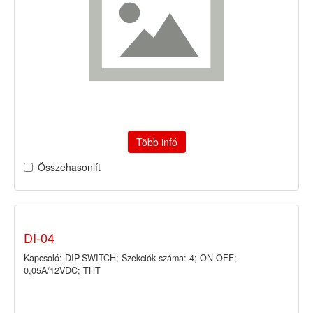
Több infó
Összehasonlít
DI-04
Kapcsoló: DIP-SWITCH; Szekciók száma: 4; ON-OFF;
0,05A/12VDC; THT