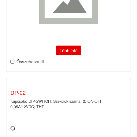
Több infó
Összehasonlít
DP-02
Kapcsoló: DIP-SWITCH; Szekciók száma: 2; ON-OFF;
0,05A/12VDC; THT