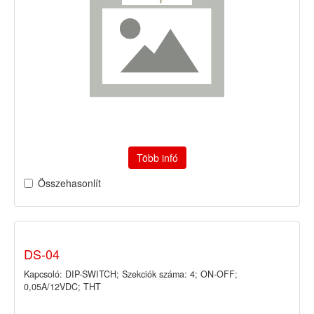
Több infó
Összehasonlít
DS-04
Kapcsoló: DIP-SWITCH; Szekciók száma: 4; ON-OFF;
0,05A/12VDC; THT