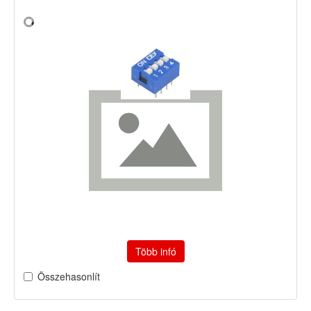
Több infó
Összehasonlít