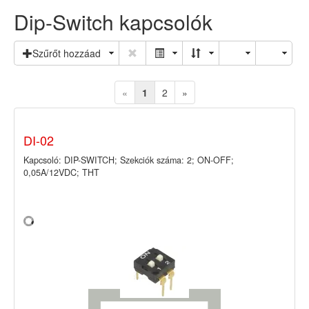
Dip-Switch kapcsolók
Szűrőt hozzáad
«
1
2
»
DI-02
Kapcsoló: DIP-SWITCH; Szekciók száma: 2; ON-OFF;
0,05A/12VDC; THT