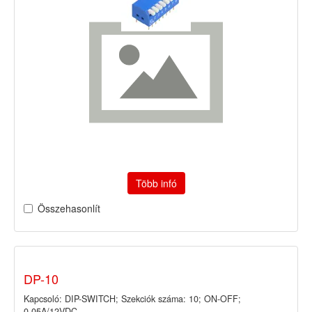
Több infó
Összehasonlít
DP-10
Kapcsoló: DIP-SWITCH; Szekciók száma: 10; ON-OFF;
0,05A/12VDC