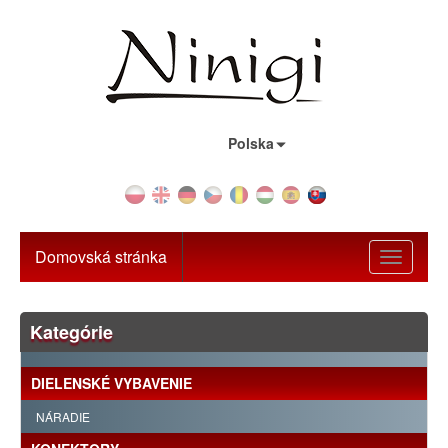
Krajina:
Polska
Domovská stránka
Toggle
navigati
Kategórie
DIELENSKÉ VYBAVENIE
NÁRADIE