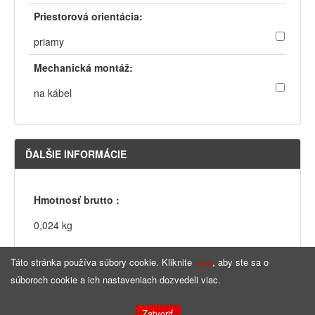
Priestorová orientácia:
priamy
Mechanická montáž:
na kábel
ĎALŠIE INFORMÁCIE
Hmotnosť brutto :
0,024 kg
Táto stránka používa súbory cookie. Kliknite
sem
, aby ste sa o
súboroch cookie a ich nastaveniach dozvedeli viac.
Domovská stránka
Copyright © by
ninigi
Zatvoriť