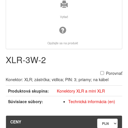
Vytlač
Opýtajte sa na produkt
XLR-3W-2
Porovnať
Konektor: XLR; zástrčka; vidlica; PIN: 3; priamy; na kábel
Produktová skupina:
Konektory XLR a mini XLR
Súvisiace súbory:
Technická informácia (en)
CENY