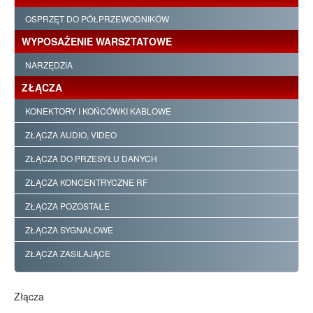
OSPRZĘT DO PÓŁPRZEWODNIKÓW
WYPOSAŻENIE WARSZTATOWE
NARZĘDZIA
ZŁĄCZA
KONEKTORY I KOŃCÓWKI KABLOWE
ZŁĄCZA AUDIO, VIDEO
ZŁĄCZA DO PRZESYŁU DANYCH
ZŁĄCZA KONCENTRYCZNE RF
ZŁĄCZA POZOSTAŁE
ZŁĄCZA SYGNAŁOWE
ZŁĄCZA ZASILAJĄCE
Złącza