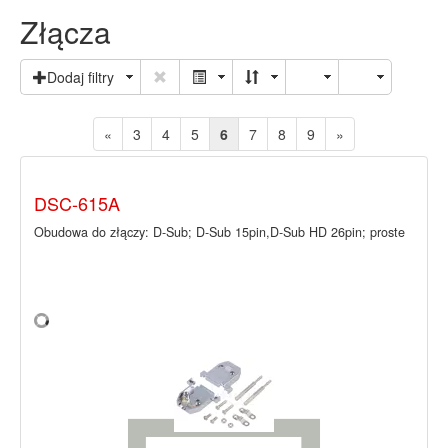
Złącza
Dodaj filtry
«
3
4
5
6
7
8
9
»
DSC-615A
Obudowa do złączy: D-Sub; D-Sub 15pin,D-Sub HD 26pin; proste