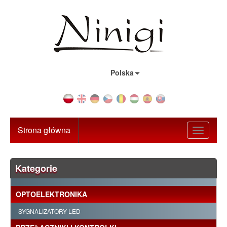
Kraj:
Polska
Strona główna
Toggle
navigati
Kategorie
OPTOELEKTRONIKA
SYGNALIZATORY LED