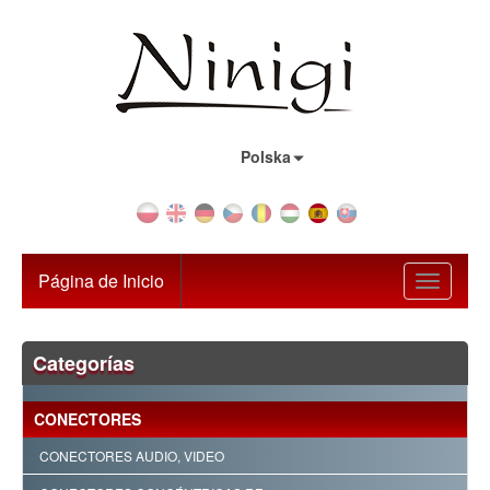
País:
Polska
Página de Inicio
Toggle
navigati
Categorías
CONECTORES
CONECTORES AUDIO, VIDEO