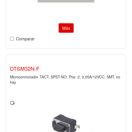
Más
Comparar
DTSM32N-F
Microconmutador TACT; SPST-NO; Pos: 2; 0,05A/12VCC; SMT; no
hay