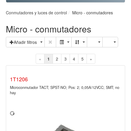
Conmutadores y luces de control
Micro - conmutadores
Micro - conmutadores
Añadir filtros
«
1
2
3
4
5
»
1T1206
Microconmutador TACT; SPST-NO; Pos: 2; 0,05A/12VCC; SMT; no
hay