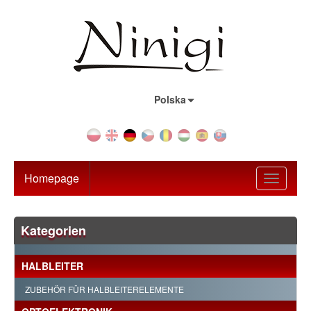
Land:
Polska
Homepage
Toggle
navigati
Kategorien
HALBLEITER
ZUBEHÖR FÜR HALBLEITERELEMENTE