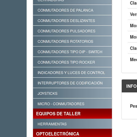
Cla
CONMUTADORES DE PALANCA
Ver
CONMUTADORES DESLIZANTES
Mon
CONMUTADORES PULSADORES
Mon
CONMUTADORES ROTATORIOS
Cla
CONMUTADORES TIPO DIP - SWITCH
Me
CONMUTADORES TIPO ROCKER
INDICADORES Y LUCES DE CONTROL
INTERRUPTORES DE CODIFICACIÓN
INFO
JOYSTICKS
MICRO - CONMUTADORES
Pes
EQUIPOS DE TALLER
HERRAMIENTAS
OPTOELECTRÓNICA