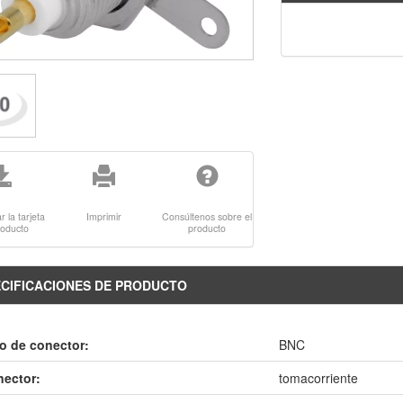
 la tarjeta
Imprimir
Consúltenos sobre el
roducto
producto
CIFICACIONES DE PRODUCTO
o de conector:
BNC
ector:
tomacorriente