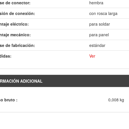
se de conector:
hembra
sión de conexión:
con rosca larga
taje eléctrico:
para soldar
taje mecánico:
para panel
se de fabricación:
estándar
didas:
Ver
RMACIÓN ADICIONAL
o bruto :
0,008 kg