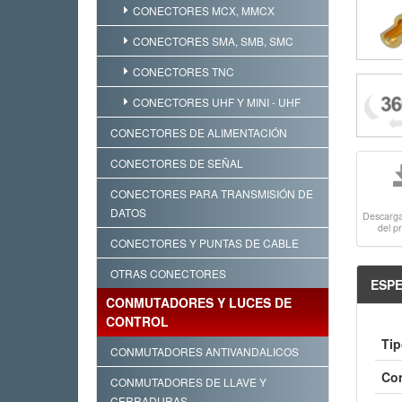
CONECTORES MCX, MMCX
CONECTORES SMA, SMB, SMC
CONECTORES TNC
CONECTORES UHF Y MINI - UHF
CONECTORES DE ALIMENTACIÓN
CONECTORES DE SEÑAL
CONECTORES PARA TRANSMISIÓN DE
DATOS
Descargar
del p
CONECTORES Y PUNTAS DE CABLE
OTRAS CONECTORES
ESPE
CONMUTADORES Y LUCES DE
CONTROL
Tip
CONMUTADORES ANTIVANDALICOS
Con
CONMUTADORES DE LLAVE Y
CERRADURAS