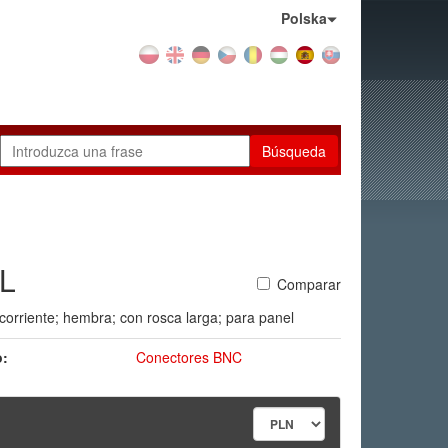
País:
Polska
Búsqueda
L
Comparar
orriente; hembra; con rosca larga; para panel
:
Conectores BNC