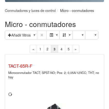
Conmutadores y luces de control
Micro - conmutadores
Micro - conmutadores
Añadir filtros
«
1
2
3
4
5
»
TACT-65R-F
Microconmutador TACT; SPST-NO; Pos: 2; 0,05A/12VCC; THT; no
hay