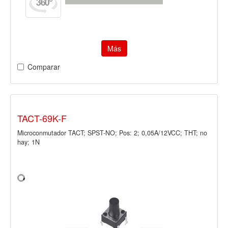
Más
Comparar
TACT-69K-F
Microconmutador TACT; SPST-NO; Pos: 2; 0,05A/12VCC; THT; no
hay; 1N