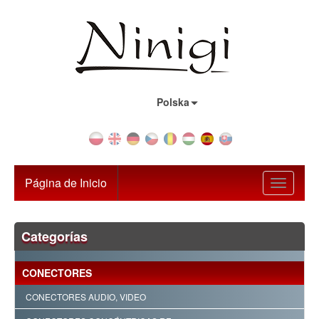
País:
Polska
Página de Inicio
Toggle
navigati
Categorías
CONECTORES
CONECTORES AUDIO, VIDEO