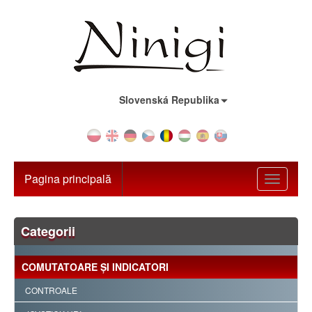
Țara:
Slovenská Republika
Pagina principală
Toggle
navigati
Categorii
COMUTATOARE ŞI INDICATORI
CONTROALE