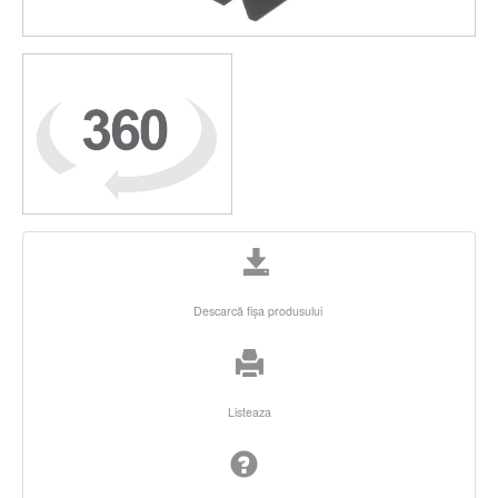
Descarcă fişa produsului
Listeaza