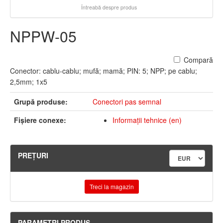
Întreabă despre produs
NPPW-05
Compară
Conector: cablu-cablu; mufă; mamă; PIN: 5; NPP; pe cablu;
2,5mm; 1x5
Grupă produse:
Conectori pas semnal
Fişiere conexe:
Informaţii tehnice (en)
PREŢURI
Treci la magazin
PARAMETRI PRODUS