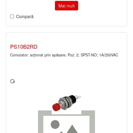
Mai mult
Compară
PS10B2RD
Comutator: acţionat prin apăsare; Poz: 2; SPST-NO; 1A/250VAC