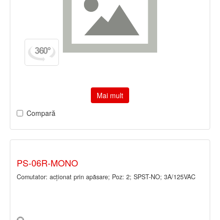
Mai mult
Compară
PS-06R-MONO
Comutator: acţionat prin apăsare; Poz: 2; SPST-NO; 3A/125VAC