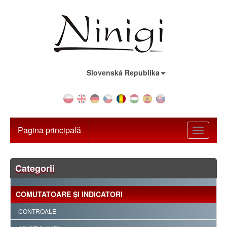
Țara:
Slovenská Republika
Pagina principală
Toggle
navigati
Categorii
COMUTATOARE ŞI INDICATORI
CONTROALE