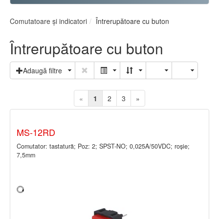
Comutatoare şi indicatori
Întrerupătoare cu buton
Întrerupătoare cu buton
Adaugă filtre
«
1
2
3
»
MS-12RD
Comutator: tastatură; Poz: 2; SPST-NO; 0,025A/50VDC; roşie;
7,5mm