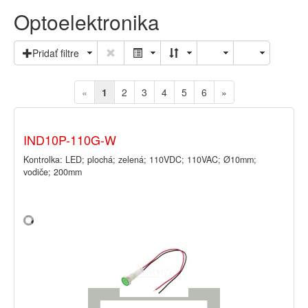
Optoelektronika
Pridať filtre
«
1
2
3
4
5
6
»
IND10P-110G-W
Kontrolka: LED; plochá; zelená; 110VDC; 110VAC; Ø10mm;
vodiče; 200mm