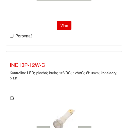
Viac
Porovnať
IND10P-12W-C
Kontrolka: LED; plochá; biela; 12VDC; 12VAC; Ø10mm; konektory;
plast