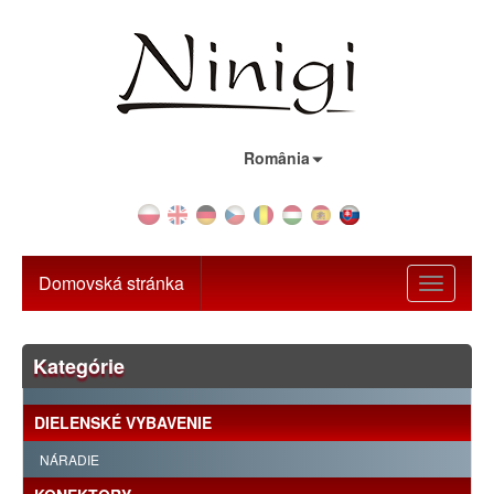
Krajina:
România
Domovská stránka
Toggle
navigati
Kategórie
DIELENSKÉ VYBAVENIE
NÁRADIE