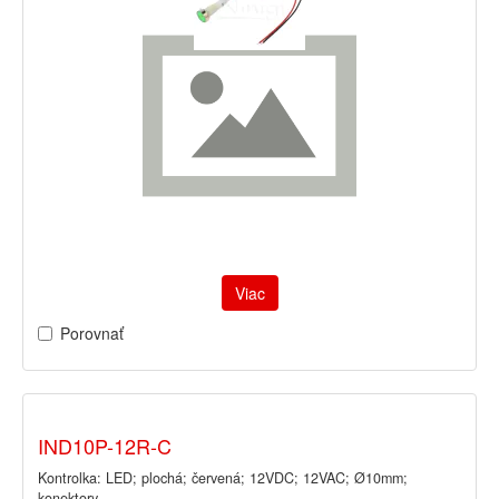
Viac
Porovnať
IND10P-12R-C
Kontrolka: LED; plochá; červená; 12VDC; 12VAC; Ø10mm;
konektory