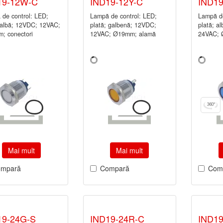
19-12W-C
IND19-12Y-C
IND19
de control: LED;
Lampă de control: LED;
Lampă de
 albă; 12VDC; 12VAC;
plată; galbenă; 12VDC;
plată; a
; conectori
12VAC; Ø19mm; alamă
24VAC; 
Mai mult
Mai mult
mpară
Compară
Com
19-24G-S
IND19-24R-C
IND19