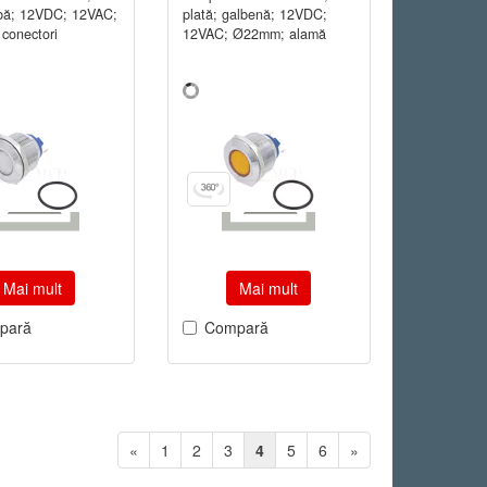
lbă; 12VDC; 12VAC;
plată; galbenă; 12VDC;
conectori
12VAC; Ø22mm; alamă
Mai mult
Mai mult
pară
Compară
«
1
2
3
4
5
6
»