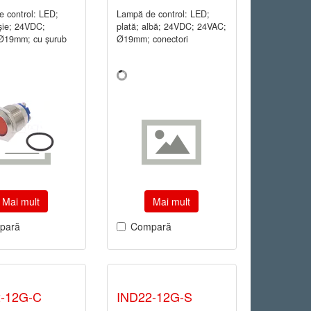
 control: LED;
Lampă de control: LED;
oşie; 24VDC;
plată; albă; 24VDC; 24VAC;
Ø19mm; cu şurub
Ø19mm; conectori
Mai mult
Mai mult
pară
Compară
-12G-C
IND22-12G-S