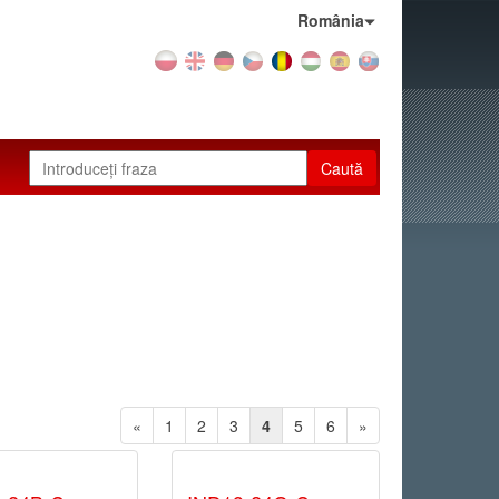
Țara:
România
Caută
«
1
2
3
4
5
6
»