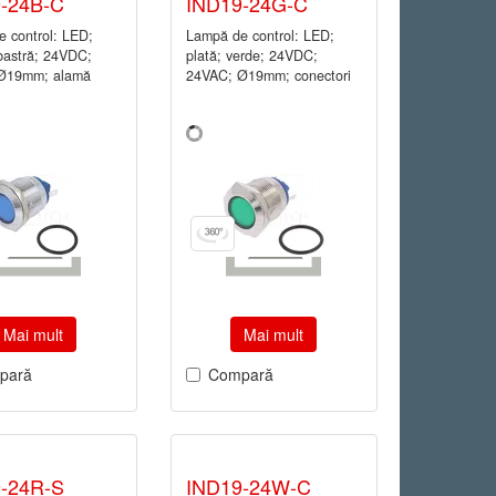
-24B-C
IND19-24G-C
 control: LED;
Lampă de control: LED;
lbastră; 24VDC;
plată; verde; 24VDC;
Ø19mm; alamă
24VAC; Ø19mm; conectori
Mai mult
Mai mult
pară
Compară
-24R-S
IND19-24W-C