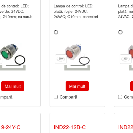
de control: LED;
Lampă de control: LED;
Lampă de
 verde; 24VDC;
plată; roşie; 24VDC;
plată; r
; Ø19mm; cu şurub
24VAC; Ø19mm; conectori
24VAC; 
Mai mult
Mai mult
mpară
Compară
Com
19-24Y-C
IND22-12B-C
IND22