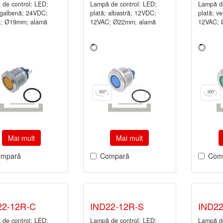
de control: LED;
Lampă de control: LED;
Lampă de
 galbenă; 24VDC;
plată; albastră; 12VDC;
plată; v
; Ø19mm; alamă
12VAC; Ø22mm; alamă
12VAC; 
Mai mult
Mai mult
mpară
Compară
Com
22-12R-C
IND22-12R-S
IND2
de control: LED;
Lampă de control: LED;
Lampă de