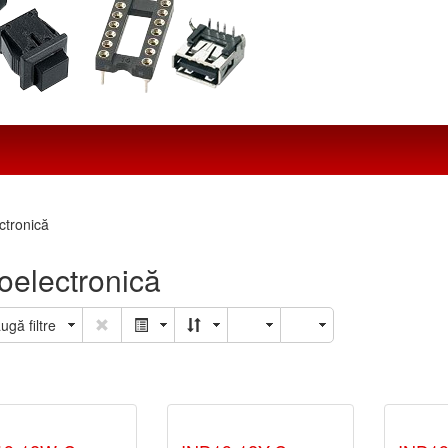
ctronică
oelectronică
ugă filtre