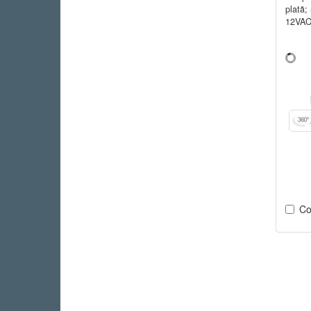
plată;
12VAC
Co