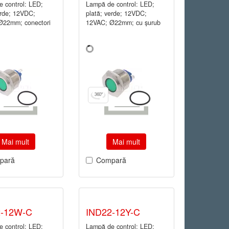
 control: LED;
Lampă de control: LED;
erde; 12VDC;
plată; verde; 12VDC;
Ø22mm; conectori
12VAC; Ø22mm; cu şurub
Mai mult
Mai mult
pară
Compară
2-12W-C
IND22-12Y-C
 control: LED;
Lampă de control: LED;