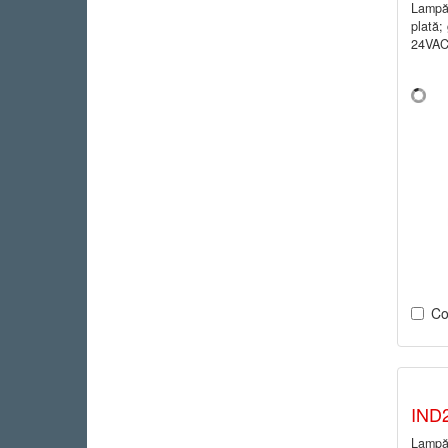
Lampă 
plată;
24VAC
Co
IND
Lampă 