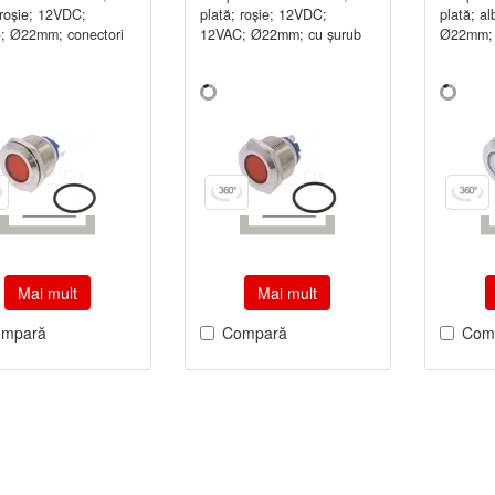
 roşie; 12VDC;
plată; roşie; 12VDC;
plată; a
; Ø22mm; conectori
12VAC; Ø22mm; cu şurub
Ø22mm; 
Mai mult
Mai mult
mpară
Compară
Com