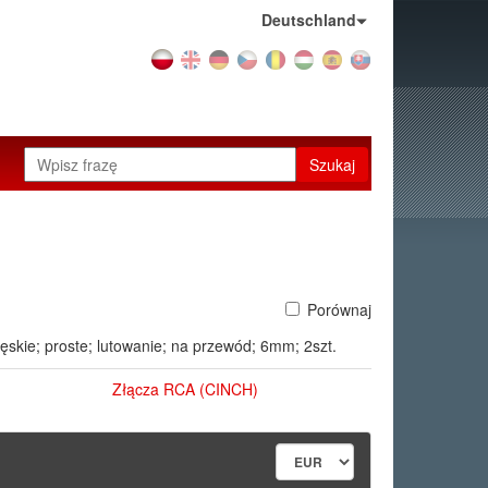
Kraj:
Deutschland
Szukaj
Porównaj
ęskie; proste; lutowanie; na przewód; 6mm; 2szt.
Złącza RCA (CINCH)