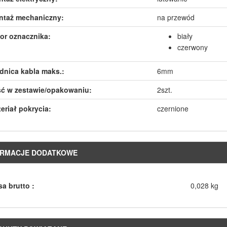
ntaż mechaniczny:
na przewód
or oznacznika:
biały
czerwony
dnica kabla maks.:
6mm
ść w zestawie/opakowaniu:
2szt.
eriał pokrycia:
czernione
ORMACJE DODATKOWE
a brutto :
0,028 kg