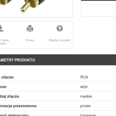
rz kartę
Drukuj
Zapytaj o produkt
duktu
AMETRY PRODUKTU
 złącza:
RCA
cze:
wtyk
zaj złącza:
męskie
entacja przestrzenna:
proste
taż elektryczny:
lutowanie