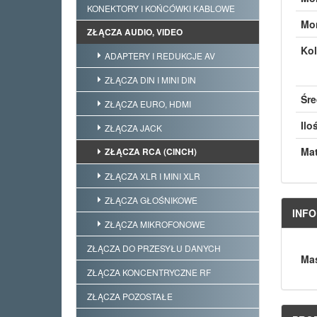
KONEKTORY I KOŃCÓWKI KABLOWE
Mo
ZŁĄCZA AUDIO, VIDEO
Kol
ADAPTERY I REDUKCJE AV
ZŁĄCZA DIN I MINI DIN
Śre
ZŁĄCZA EURO, HDMI
Ilo
ZŁĄCZA JACK
Mat
ZŁĄCZA RCA (CINCH)
ZŁĄCZA XLR I MINI XLR
ZŁĄCZA GŁOŚNIKOWE
INF
ZŁĄCZA MIKROFONOWE
ZŁĄCZA DO PRZESYŁU DANYCH
Mas
ZŁĄCZA KONCENTRYCZNE RF
ZŁĄCZA POZOSTAŁE