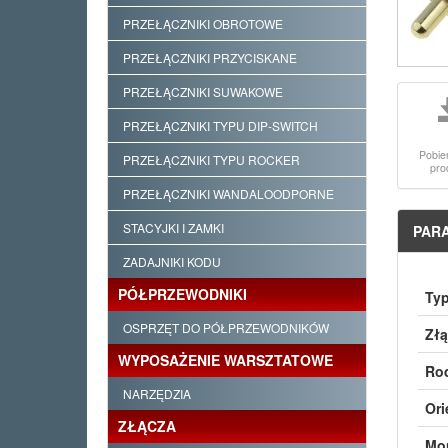
PRZEŁĄCZNIKI OBROTOWE
PRZEŁĄCZNIKI PRZYCISKANE
PRZEŁĄCZNIKI SUWAKOWE
PRZEŁĄCZNIKI TYPU DIP-SWITCH
Pobie
PRZEŁĄCZNIKI TYPU ROCKER
pro
PRZEŁĄCZNIKI WANDALOODPORNE
STACYJKI I ZAMKI
PAR
ZADAJNIKI KODU
PÓŁPRZEWODNIKI
Typ
OSPRZĘT DO PÓŁPRZEWODNIKÓW
Złą
WYPOSAŻENIE WARSZTATOWE
Rod
NARZĘDZIA
Ori
ZŁĄCZA
Mon