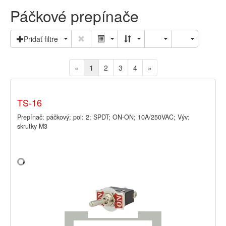
Páčkové prepínače
Pridať filtre
«
1
2
3
4
»
TS-16
Prepínač: páčkový; pol: 2; SPDT; ON-ON; 10A/250VAC; Výv:
skrutky M3