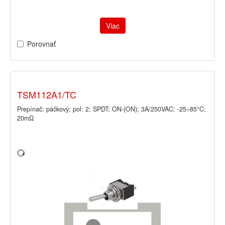
Viac
Porovnať
TSM112A1/TC
Prepínač: páčkový; pol: 2; SPDT; ON-(ON); 3A/250VAC; -25÷85°C;
20mΩ