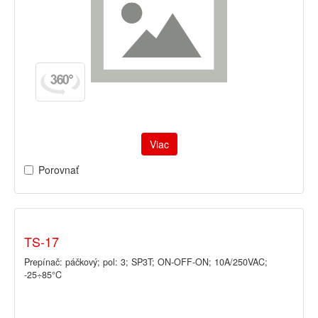
Viac
Porovnať
TS-17
Prepínač: páčkový; pol: 3; SP3T; ON-OFF-ON; 10A/250VAC;
-25÷85°C