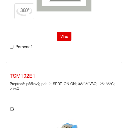
Viac
Porovnať
TSM102E1
Prepínač: páčkový; pol: 2; SPDT; ON-ON; 3A/250VAC; -25÷85°C;
20mΩ