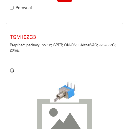
Porovnať
TSM102C3
Prepínač: páčkový; pol: 2; SPDT; ON-ON; 3A/250VAC; -25÷85°C;
20mΩ