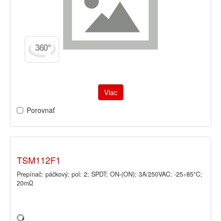
Viac
Porovnať
TSM112F1
Prepínač: páčkový; pol: 2; SPDT; ON-(ON); 3A/250VAC; -25÷85°C;
20mΩ