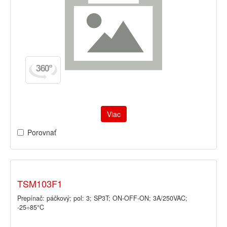
Viac
Porovnať
TSM103F1
Prepínač: páčkový; pol: 3; SP3T; ON-OFF-ON; 3A/250VAC;
-25÷85°C