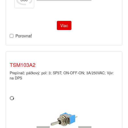
Viac
Porovnať
TSM103A2
Prepínač: páčkový; pol: 3; SP3T; ON-OFF-ON; 3A/250VAC; Výv:
na DPS