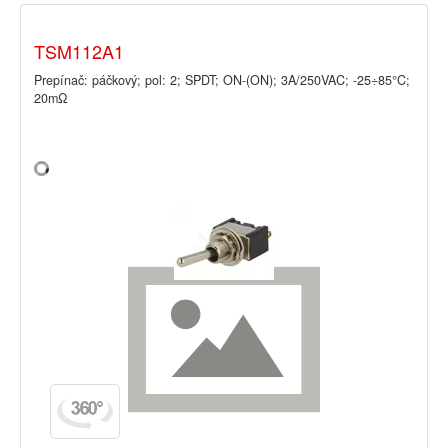
TSM112A1
Prepínač: páčkový; pol: 2; SPDT; ON-(ON); 3A/250VAC; -25÷85°C;
20mΩ