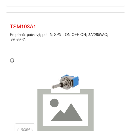
TSM103A1
Prepínač: páčkový; pol: 3; SP3T; ON-OFF-ON; 3A/250VAC;
-25÷85°C