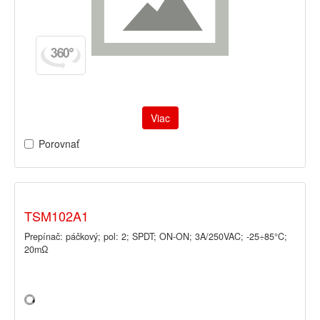
Viac
Porovnať
TSM102A1
Prepínač: páčkový; pol: 2; SPDT; ON-ON; 3A/250VAC; -25÷85°C;
20mΩ