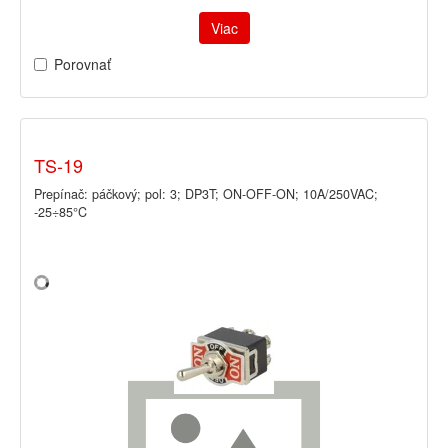
Viac
Porovnať
TS-19
Prepínač: páčkový; pol: 3; DP3T; ON-OFF-ON; 10A/250VAC;
-25÷85°C