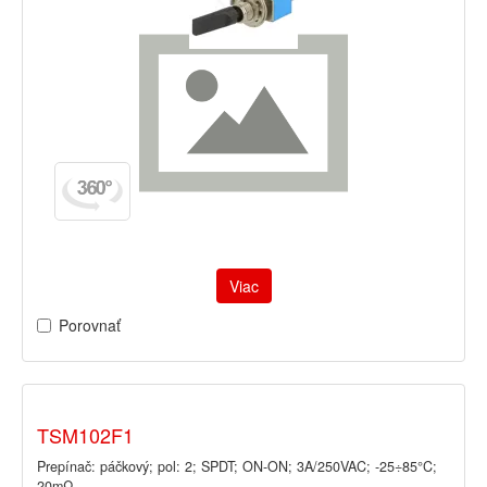
Viac
Porovnať
TSM102F1
Prepínač: páčkový; pol: 2; SPDT; ON-ON; 3A/250VAC; -25÷85°C;
20mΩ