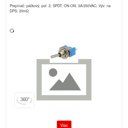
Prepínač: páčkový; pol: 2; SPDT; ON-ON; 3A/250VAC; Výv: na
DPS; 20mΩ
Viac