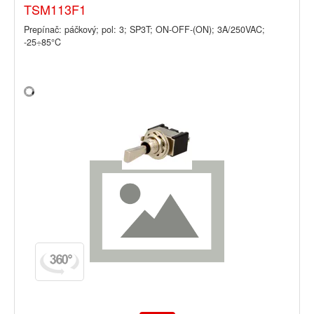
TSM113F1
Prepínač: páčkový; pol: 3; SP3T; ON-OFF-(ON); 3A/250VAC;
-25÷85°C