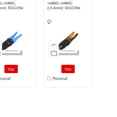
G÷10AWG;
14AWG÷10AWG;
6mm2; SOLCON4
2,5÷6mm2; SOLCON4
Viac
Viac
rovnať
Porovnať