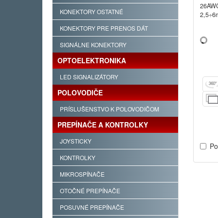
26AW
KONEKTORY OSTATNÉ
2,5÷
KONEKTORY PRE PRENOS DÁT
SIGNÁLNE KONEKTORY
OPTOELEKTRONIKA
LED SIGNALIZÁTORY
POLOVODIČE
PRÍSLUŠENSTVO K POLOVODIČOM
PREPÍNAČE A KONTROLKY
JOYSTICKY
Po
KONTROLKY
MIKROSPÍNAČE
OTOČNÉ PREPÍNAČE
POSUVNÉ PREPÍNAČE