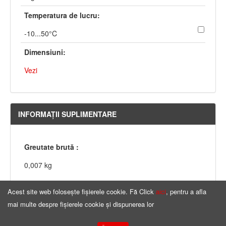
Temperatura de lucru:
-10...50°C
Dimensiuni:
Vezi
INFORMAŢII SUPLIMENTARE
Greutate brută :
0,007 kg
Acest site web folosește fișierele cookie. Fă Click
aici
, pentru a afla
mai multe despre fișierele cookie și dispunerea lor
Pagina principală
Copyright © by
ninigi