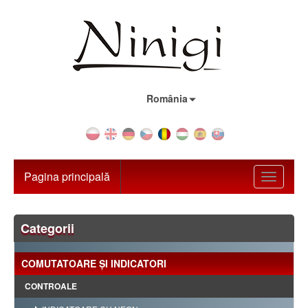
Țara:
România
Pagina principală
Toggle
navigati
Categorii
COMUTATOARE ŞI INDICATORI
CONTROALE