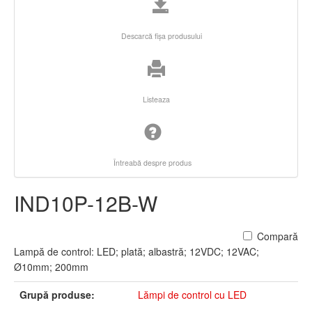
Descarcă fişa produsului
Listeaza
Întreabă despre produs
IND10P-12B-W
Compară
Lampă de control: LED; plată; albastră; 12VDC; 12VAC;
Ø10mm; 200mm
Grupă produse:
Lămpi de control cu LED