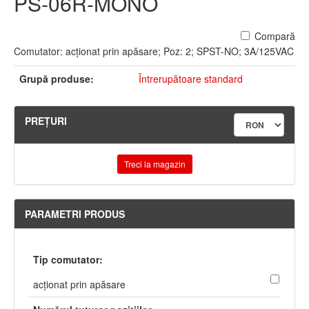
PS-06R-MONO
Compară
Comutator: acţionat prin apăsare; Poz: 2; SPST-NO; 3A/125VAC
Grupă produse:
Întrerupătoare standard
PREŢURI
Treci la magazin
PARAMETRI PRODUS
Tip comutator:
acţionat prin apăsare