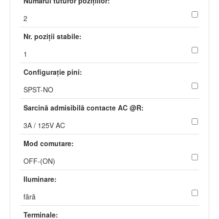
Numărul tuturor poziţiilor:
2
Nr. poziţii stabile:
1
Configuraţie pini:
SPST-NO
Sarcină admisibilă contacte AC @R:
3A / 125V AC
Mod comutare:
OFF-(ON)
Iluminare:
fără
Terminale: