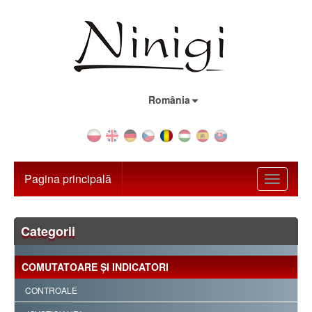
Țara:
România
Pagina principală
Toggle
navigati
Categorii
COMUTATOARE ŞI INDICATORI
CONTROALE