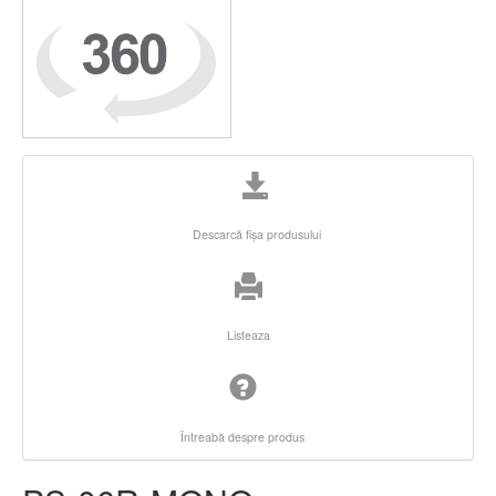
Descarcă fişa produsului
Listeaza
Întreabă despre produs