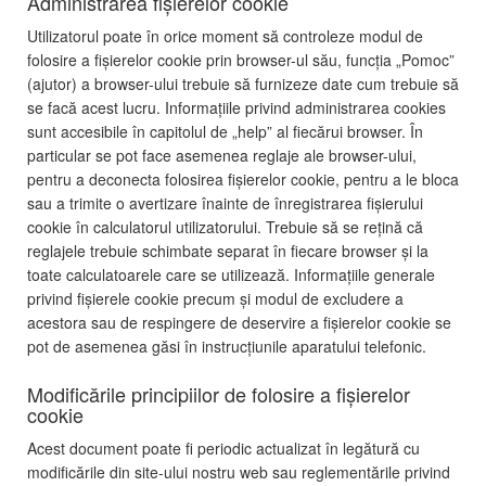
Administrarea fișierelor cookie
Utilizatorul poate în orice moment să controleze modul de
folosire a fișierelor cookie prin browser-ul său, funcția „Pomoc”
(ajutor) a browser-ului trebuie să furnizeze date cum trebuie să
se facă acest lucru. Informațiile privind administrarea cookies
sunt accesibile în capitolul de „help” al fiecărui browser. În
particular se pot face asemenea reglaje ale browser-ului,
pentru a deconecta folosirea fișierelor cookie, pentru a le bloca
sau a trimite o avertizare înainte de înregistrarea fișierului
cookie în calculatorul utilizatorului. Trebuie să se rețină că
reglajele trebuie schimbate separat în fiecare browser și la
toate calculatoarele care se utilizează. Informațiile generale
privind fișierele cookie precum și modul de excludere a
acestora sau de respingere de deservire a fișierelor cookie se
pot de asemenea găsi în instrucțiunile aparatului telefonic.
Modificările principiilor de folosire a fișierelor
cookie
Acest document poate fi periodic actualizat în legătură cu
modificările din site-ului nostru web sau reglementările privind