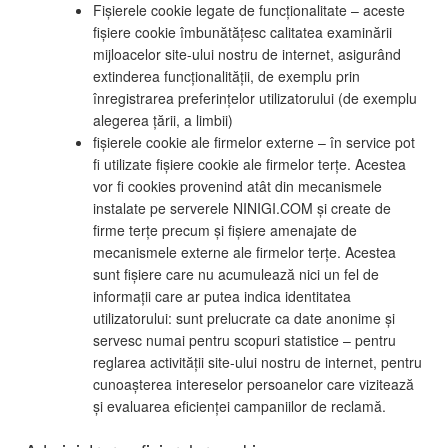
Fișierele cookie legate de funcționalitate – aceste
fișiere cookie îmbunătățesc calitatea examinării
mijloacelor site-ului nostru de internet, asigurând
extinderea funcționalității, de exemplu prin
înregistrarea preferințelor utilizatorului (de exemplu
alegerea țării, a limbii)
fișierele cookie ale firmelor externe – în service pot
fi utilizate fișiere cookie ale firmelor terțe. Acestea
vor fi cookies provenind atât din mecanismele
instalate pe serverele NINIGI.COM și create de
firme terțe precum și fișiere amenajate de
mecanismele externe ale firmelor terțe. Acestea
sunt fișiere care nu acumulează nici un fel de
informații care ar putea indica identitatea
utilizatorului: sunt prelucrate ca date anonime și
servesc numai pentru scopuri statistice – pentru
reglarea activității site-ului nostru de internet, pentru
cunoașterea intereselor persoanelor care vizitează
și evaluarea eficienței campaniilor de reclamă.