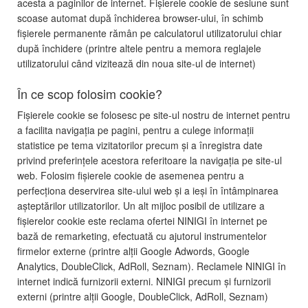
acesta a paginilor de internet. Fișierele cookie de sesiune sunt
scoase automat după închiderea browser-ului, în schimb
fișierele permanente rămân pe calculatorul utilizatorului chiar
după închidere (printre altele pentru a memora reglajele
utilizatorului când vizitează din noua site-ul de internet)
În ce scop folosim cookie?
Fișierele cookie se folosesc pe site-ul nostru de internet pentru
a facilita navigația pe pagini, pentru a culege informații
statistice pe tema vizitatorilor precum și a înregistra date
privind preferințele acestora referitoare la navigația pe site-ul
web. Folosim fișierele cookie de asemenea pentru a
perfecționa deservirea site-ului web și a ieși în întâmpinarea
așteptărilor utilizatorilor. Un alt mijloc posibil de utilizare a
fișierelor cookie este reclama ofertei NINIGI în internet pe
bază de remarketing, efectuată cu ajutorul instrumentelor
firmelor externe (printre alții Google Adwords, Google
Analytics, DoubleClick, AdRoll, Seznam). Reclamele NINIGI în
internet indică furnizorii externi. NINIGI precum și furnizorii
externi (printre alții Google, DoubleClick, AdRoll, Seznam)