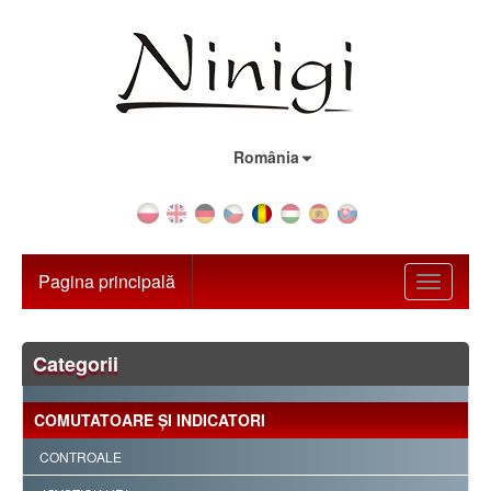
Țara:
România
Pagina principală
Toggle
navigati
Categorii
COMUTATOARE ŞI INDICATORI
CONTROALE