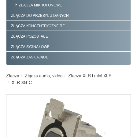
ZŁĄCZA MIKROFONOWE
ZŁĄCZA DO PRZESYŁU DANYCH
ZŁĄCZA KONCENTRYCZNE RF
ZŁĄCZA POZOSTAŁE
ZŁĄCZA SYGNAŁOWE
ZŁĄCZA ZASILAJĄCE
Złącza
Złącza audio, video
Złącza XLR i mini XLR
XLR-3G-C