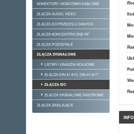
Rod
KONEKTORY I KOŃCÓWKI KABLOWE
Ilo
ZŁĄCZA AUDIO, VIDEO
ZŁĄCZA DO PRZESYŁU DANYCH
Mon
ZŁĄCZA KONCENTRYCZNE RF
Mo
ZŁĄCZA POZOSTAŁE
Ras
ZŁĄCZA SYGNAŁOWE
Uk
LISTWY I GNIAZDA KOŁKOWE
Pok
ZŁĄCZA DIN 41.612, DIN 41.617
Wer
ZŁĄCZA IDC
Ras
ZŁĄCZA SYGNAŁOWE RASTROWE
ZŁĄCZA ZASILAJĄCE
INF