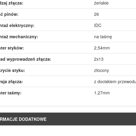
zaj złącza:
żeńskie
ść pinów:
26
taż elektryczny:
IDC
ntaż mechaniczny:
na taśmę
ter styków:
2,54mm
ład wyprowadzeń złącza:
2x13
rycie styku:
złocony
sja złącza:
z dociskiem przewod
ter taśmy:
1,27mm
ORMACJE DODATKOWE