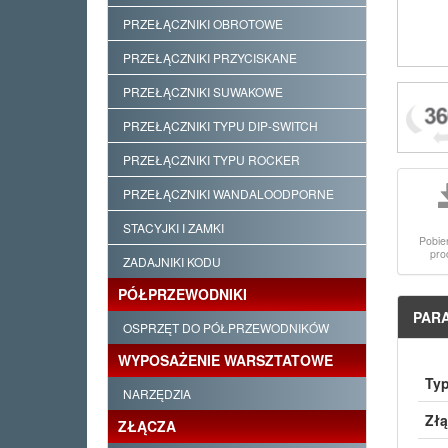
PRZEŁĄCZNIKI OBROTOWE
PRZEŁĄCZNIKI PRZYCISKANE
PRZEŁĄCZNIKI SUWAKOWE
PRZEŁĄCZNIKI TYPU DIP-SWITCH
PRZEŁĄCZNIKI TYPU ROCKER
PRZEŁĄCZNIKI WANDALOODPORNE
STACYJKI I ZAMKI
Pobie
pro
ZADAJNIKI KODU
PÓŁPRZEWODNIKI
PAR
OSPRZĘT DO PÓŁPRZEWODNIKÓW
WYPOSAŻENIE WARSZTATOWE
Typ
NARZĘDZIA
Złą
ZŁĄCZA