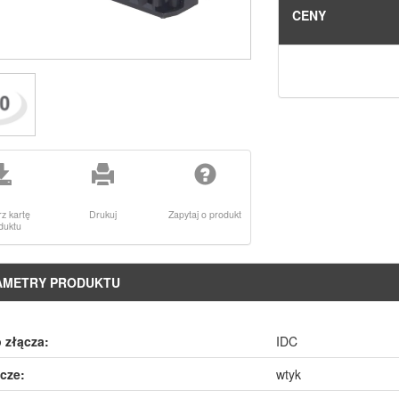
CENY
rz kartę
Drukuj
Zapytaj o produkt
duktu
AMETRY PRODUKTU
 złącza:
IDC
cze:
wtyk