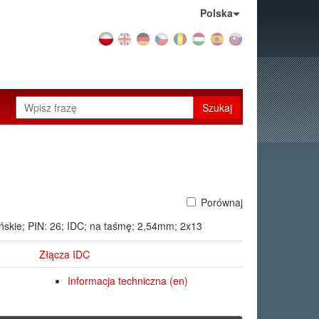
Kraj:
Polska
Szukaj
Porównaj
eńskie; PIN: 26; IDC; na taśmę; 2,54mm; 2x13
Złącza IDC
Informacja techniczna (en)