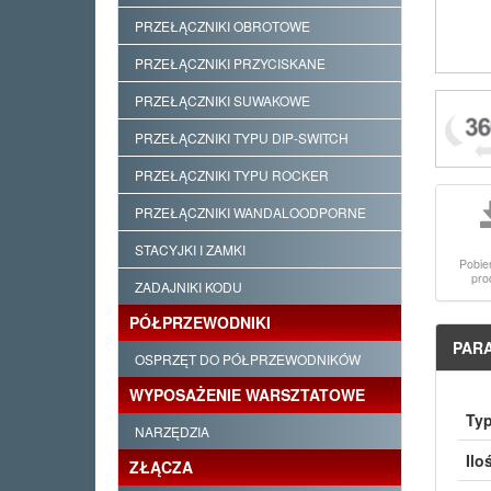
PRZEŁĄCZNIKI OBROTOWE
PRZEŁĄCZNIKI PRZYCISKANE
PRZEŁĄCZNIKI SUWAKOWE
PRZEŁĄCZNIKI TYPU DIP-SWITCH
PRZEŁĄCZNIKI TYPU ROCKER
PRZEŁĄCZNIKI WANDALOODPORNE
STACYJKI I ZAMKI
Pobie
pro
ZADAJNIKI KODU
PÓŁPRZEWODNIKI
PAR
OSPRZĘT DO PÓŁPRZEWODNIKÓW
WYPOSAŻENIE WARSZTATOWE
Typ
NARZĘDZIA
Ilo
ZŁĄCZA