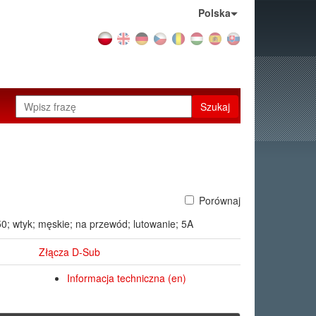
Kraj:
Polska
Szukaj
Porównaj
50; wtyk; męskie; na przewód; lutowanie; 5A
Złącza D-Sub
Informacja techniczna (en)