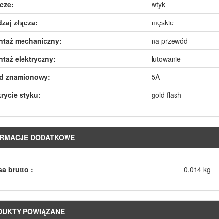
cze:
wtyk
zaj złącza:
męskie
ntaż mechaniczny:
na przewód
taż elektryczny:
lutowanie
ąd znamionowy:
5A
rycie styku:
gold flash
ORMACJE DODATKOWE
a brutto :
0,014 kg
DUKTY POWIĄZANE