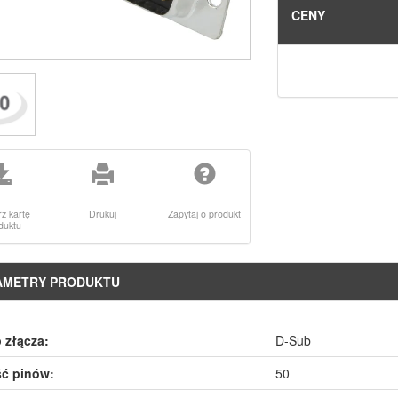
CENY
rz kartę
Drukuj
Zapytaj o produkt
duktu
AMETRY PRODUKTU
 złącza:
D-Sub
ść pinów:
50