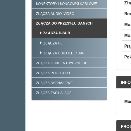
Złą
KONEKTORY I KOŃCÓWKI KABLOWE
Rod
ZŁĄCZA AUDIO, VIDEO
ZŁĄCZA DO PRZESYŁU DANYCH
Mo
ZŁĄCZA D-SUB
Mon
ZŁĄCZA RJ
Pr
ZŁĄCZA USB I IEEE1394
Pok
ZŁĄCZA KONCENTRYCZNE RF
ZŁĄCZA POZOSTAŁE
INF
ZŁĄCZA SYGNAŁOWE
ZŁĄCZA ZASILAJĄCE
Mas
PRO