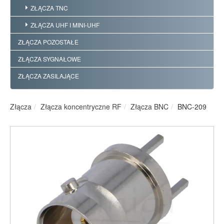
ZŁĄCZA TNC
ZŁĄCZA UHF I MINI-UHF
ZŁĄCZA POZOSTAŁE
ZŁĄCZA SYGNAŁOWE
ZŁĄCZA ZASILAJĄCE
Złącza
Złącza koncentryczne RF
Złącza BNC
BNC-209