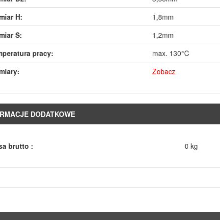
iar H:
1,8mm
iar S:
1,2mm
peratura pracy:
max. 130°C
miary:
Zobacz
ORMACJE DODATKOWE
a brutto :
0 kg