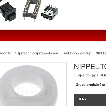
wodniki
Osprzęt do półprzewodników
Radiatory - osprzęt
NIPPE
NIPPEL-T
Tulejka izolująca; T
Grupa produktów:
CENY