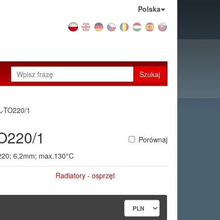
Kraj:
Polska
Szukaj
L-TO220/1
O220/1
Porównaj
O220; 6,2mm; max.130°C
Radiatory - osprzęt