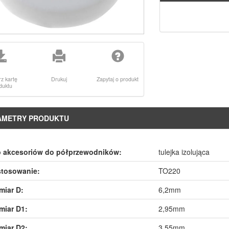
rz kartę
Drukuj
Zapytaj o produkt
duktu
AMETRY PRODUKTU
p akcesoriów do półprzewodników:
tulejka izolująca
stosowanie:
TO220
iar D:
6,2mm
miar D1:
2,95mm
miar D2:
3,55mm