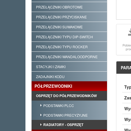
PRZEŁĄCZNIKI OBROTOWE
PRZEŁĄCZNIKI PRZYCISKANE
PRZEŁĄCZNIKI SUWAKOWE
PRZEŁĄCZNIKI TYPU DIP-SWITCH
Pobie
PRZEŁĄCZNIKI TYPU ROCKER
pro
PRZEŁĄCZNIKI WANDALOODPORNE
STACYJKI I ZAMKI
PAR
ZADAJNIKI KODU
PÓŁPRZEWODNIKI
Ty
OSPRZĘT DO PÓŁPRZEWODNIKÓW
Za
PODSTAWKI PLCC
Wym
PODSTAWKI PRECYZYJNE
Wy
RADIATORY - OSPRZĘT
Wy