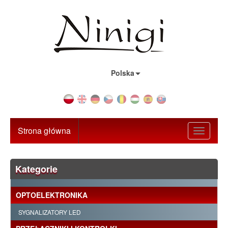
Kraj:
Polska
Strona główna
Toggle
navigati
Kategorie
OPTOELEKTRONIKA
SYGNALIZATORY LED