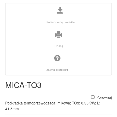
Pobierz kartę produktu
Drukuj
Zapytaj o produkt
MICA-TO3
Porównaj
Podkładka termoprzewodząca: mikowa; TO3; 0,35K/W; L:
41,5mm