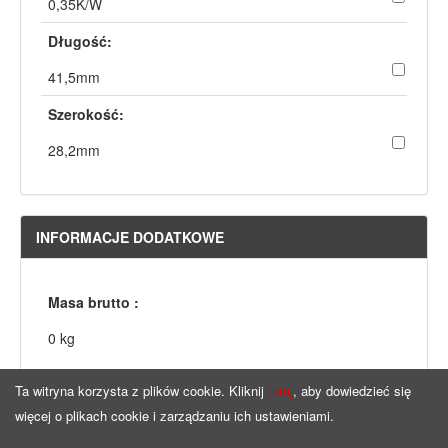
0,35K/W
Długość:
41,5mm
Szerokość:
28,2mm
INFORMACJE DODATKOWE
Masa brutto :
0 kg
Ta witryna korzysta z plików cookie. Kliknij
tutaj
, aby dowiedzieć się
więcej o plikach cookie i zarządzaniu ich ustawieniami.
Strona główna
Copyright © by
ninigi