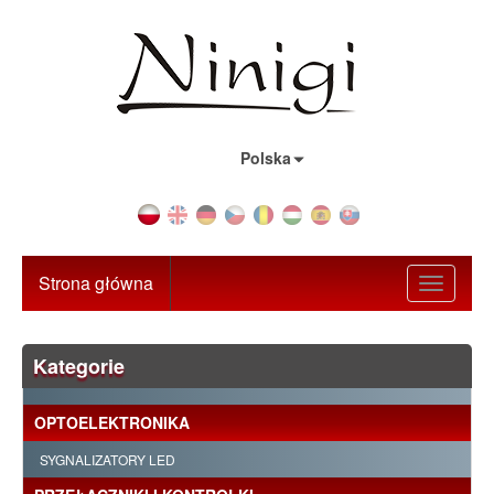
Kraj:
Polska
Strona główna
Toggle
navigati
Kategorie
OPTOELEKTRONIKA
SYGNALIZATORY LED