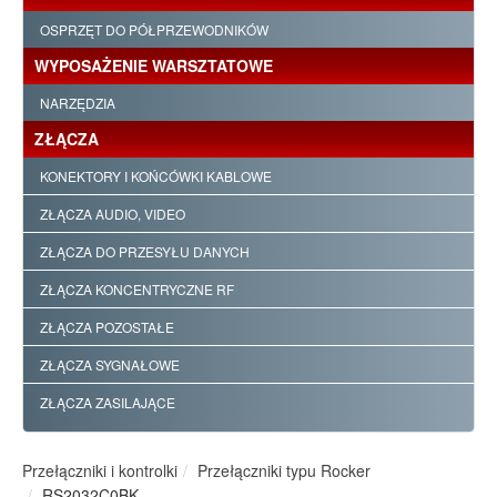
OSPRZĘT DO PÓŁPRZEWODNIKÓW
WYPOSAŻENIE WARSZTATOWE
NARZĘDZIA
ZŁĄCZA
KONEKTORY I KOŃCÓWKI KABLOWE
ZŁĄCZA AUDIO, VIDEO
ZŁĄCZA DO PRZESYŁU DANYCH
ZŁĄCZA KONCENTRYCZNE RF
ZŁĄCZA POZOSTAŁE
ZŁĄCZA SYGNAŁOWE
ZŁĄCZA ZASILAJĄCE
Przełączniki i kontrolki
Przełączniki typu Rocker
RS2032C0BK