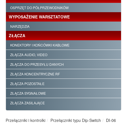
OSPRZĘT DO PÓŁPRZEWODNIKÓW
WYPOSAŻENIE WARSZTATOWE
NARZĘDZIA
ZŁĄCZA
KONEKTORY I KOŃCÓWKI KABLOWE
ZŁĄCZA AUDIO, VIDEO
ZŁĄCZA DO PRZESYŁU DANYCH
ZŁĄCZA KONCENTRYCZNE RF
ZŁĄCZA POZOSTAŁE
ZŁĄCZA SYGNAŁOWE
ZŁĄCZA ZASILAJĄCE
Przełączniki i kontrolki
Przełączniki typu Dip-Switch
DI-06