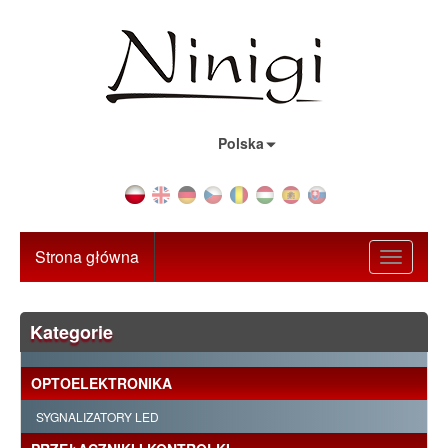
Kraj:
Polska
Strona główna
Toggle
navigati
Kategorie
OPTOELEKTRONIKA
SYGNALIZATORY LED