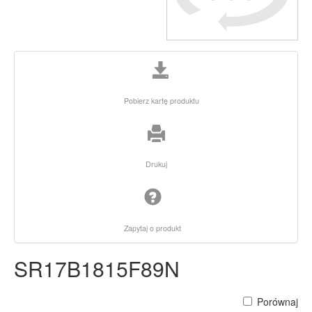
Pobierz kartę produktu
Drukuj
Zapytaj o produkt
SR17B1815F89N
Porównaj