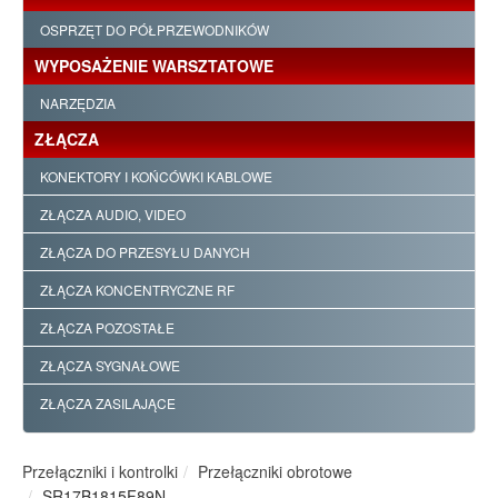
OSPRZĘT DO PÓŁPRZEWODNIKÓW
WYPOSAŻENIE WARSZTATOWE
NARZĘDZIA
ZŁĄCZA
KONEKTORY I KOŃCÓWKI KABLOWE
ZŁĄCZA AUDIO, VIDEO
ZŁĄCZA DO PRZESYŁU DANYCH
ZŁĄCZA KONCENTRYCZNE RF
ZŁĄCZA POZOSTAŁE
ZŁĄCZA SYGNAŁOWE
ZŁĄCZA ZASILAJĄCE
Przełączniki i kontrolki
Przełączniki obrotowe
SR17B1815F89N