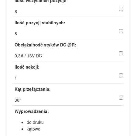
Ilość wszystkich pozycji:
8
Ilość pozycji stabilnych:
8
Obciążalność styków DC @R:
0,3A / 16V DC
Ilość sekcji:
1
Kąt przełączania:
30°
Wyprowadzenia:
do druku
kątowe