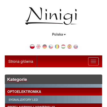
Kraj:
Polska
Strona główna
Toggle
navigati
Kategorie
OPTOELEKTRONIKA
SYGNALIZATORY LED