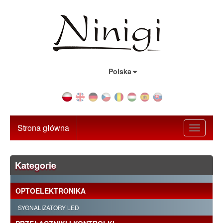
Kraj:
Polska
Strona główna
Toggle
navigati
Kategorie
OPTOELEKTRONIKA
SYGNALIZATORY LED