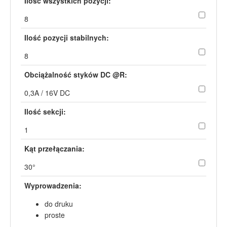
Ilość wszystkich pozycji:
8
Ilość pozycji stabilnych:
8
Obciążalność styków DC @R:
0,3A / 16V DC
Ilość sekcji:
1
Kąt przełączania:
30°
Wyprowadzenia:
do druku
proste