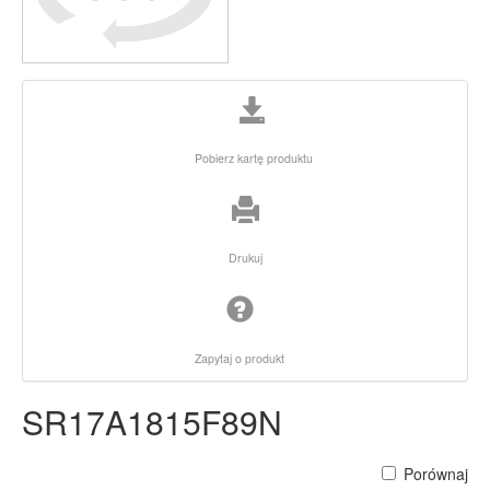
Pobierz kartę produktu
Drukuj
Zapytaj o produkt
SR17A1815F89N
Porównaj