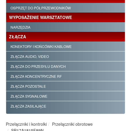
OSPRZĘT DO PÓŁPRZEWODNIKÓW
WYPOSAŻENIE WARSZTATOWE
NARZĘDZIA
ZŁĄCZA
KONEKTORY I KOŃCÓWKI KABLOWE
ZŁĄCZA AUDIO, VIDEO
ZŁĄCZA DO PRZESYŁU DANYCH
ZŁĄCZA KONCENTRYCZNE RF
ZŁĄCZA POZOSTAŁE
ZŁĄCZA SYGNAŁOWE
ZŁĄCZA ZASILAJĄCE
Przełączniki i kontrolki
Przełączniki obrotowe
SR17A1815F89N