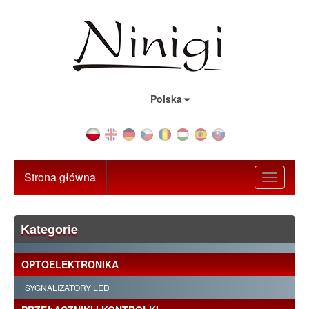
Kraj:
Polska
Strona główna
Toggle
navigati
Kategorie
OPTOELEKTRONIKA
SYGNALIZATORY LED