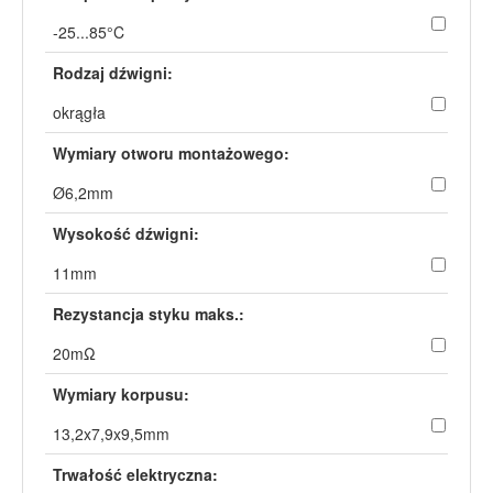
-25...85°C
Rodzaj dźwigni:
okrągła
Wymiary otworu montażowego:
Ø6,2mm
Wysokość dźwigni:
11mm
Rezystancja styku maks.:
20mΩ
Wymiary korpusu:
13,2x7,9x9,5mm
Trwałość elektryczna: