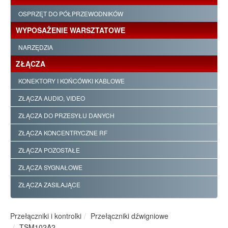
OSPRZĘT DO PÓŁPRZEWODNIKÓW
WYPOSAŻENIE WARSZTATOWE
NARZĘDZIA
ZŁĄCZA
KONEKTORY I KOŃCÓWKI KABLOWE
ZŁĄCZA AUDIO, VIDEO
ZŁĄCZA DO PRZESYŁU DANYCH
ZŁĄCZA KONCENTRYCZNE RF
ZŁĄCZA POZOSTAŁE
ZŁĄCZA SYGNAŁOWE
ZŁĄCZA ZASILAJĄCE
Przełączniki i kontrolki
Przełączniki dźwigniowe
TSM102A2