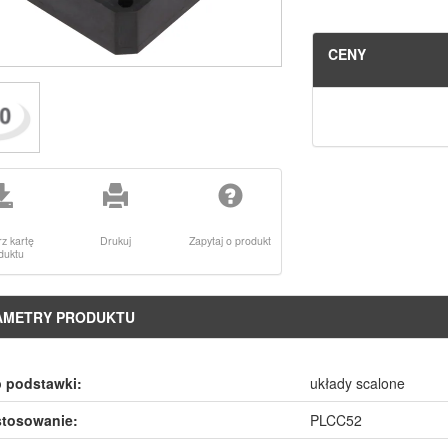
CENY
rz kartę
Drukuj
Zapytaj o produkt
duktu
AMETRY PRODUKTU
 podstawki:
układy scalone
stosowanie:
PLCC52