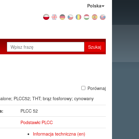
Kraj:
Polska
Szukaj
Porównaj
calone; PLCC52; THT; brąz fosforowy; cynowany
a:
PLCC 52
Podstawki PLCC
Informacja techniczna (en)