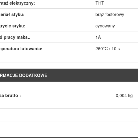
taż elektryczny:
THT
eriał styku:
brąz fosforowy
rycie styku:
cynowany
d pracy maks.:
1A
peratura lutowania:
260°C / 10 s
ORMACJE DODATKOWE
a brutto :
0,004 kg