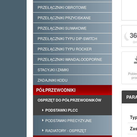
PRZEŁĄCZNIKI OBROTOWE
PRZEŁĄCZNIKI PRZYCISKANE
PRZEŁĄCZNIKI SUWAKOWE
PRZEŁĄCZNIKI TYPU DIP-SWITCH
PRZEŁĄCZNIKI TYPU ROCKER
PRZEŁĄCZNIKI WANDALOODPORNE
STACYJKI I ZAMKI
Pobie
pro
ZADAJNIKI KODU
PÓŁPRZEWODNIKI
PAR
OSPRZĘT DO PÓŁPRZEWODNIKÓW
PODSTAWKI PLCC
Typ
PODSTAWKI PRECYZYJNE
Za
RADIATORY - OSPRZĘT