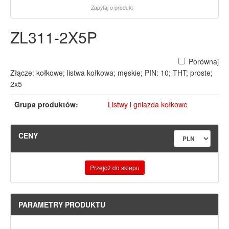
Zapytaj o produkt
ZL311-2X5P
Porównaj
Złącze: kołkowe; listwa kołkowa; męskie; PIN: 10; THT; proste;
2x5
Grupa produktów:
Listwy i gniazda kołkowe
CENY
Przejdź do sklepu
PARAMETRY PRODUKTU