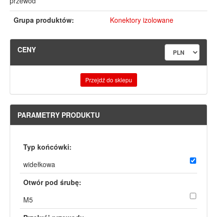
przewód
Grupa produktów:
Konektory izolowane
CENY
Przejdź do sklepu
PARAMETRY PRODUKTU
Typ końcówki:
widełkowa
Otwór pod śrubę:
M5