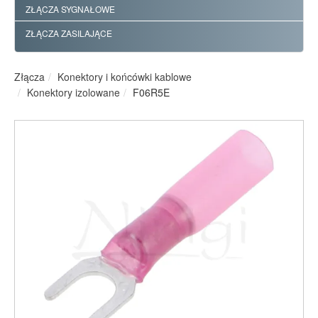
ZŁĄCZA SYGNAŁOWE
ZŁĄCZA ZASILAJĄCE
Złącza
Konektory i końcówki kablowe
Konektory izolowane
F06R5E