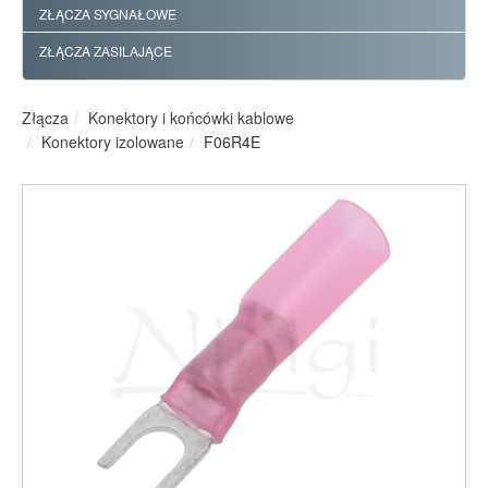
ZŁĄCZA SYGNAŁOWE
ZŁĄCZA ZASILAJĄCE
Złącza
Konektory i końcówki kablowe
Konektory izolowane
F06R4E