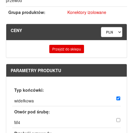
przewód
Grupa produktów:
Konektory izolowane
CENY
Przejdź do sklepu
PARAMETRY PRODUKTU
Typ końcówki:
widełkowa
Otwór pod śrubę:
M4