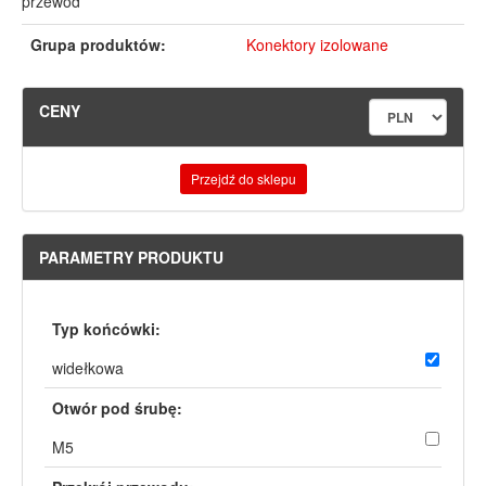
przewód
Grupa produktów:
Konektory izolowane
CENY
Przejdź do sklepu
PARAMETRY PRODUKTU
Typ końcówki:
widełkowa
Otwór pod śrubę:
M5