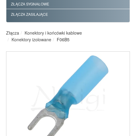
ZŁĄCZA SYGNAŁOWE
ZŁĄCZA ZASILAJĄCE
Złącza
Konektory i końcówki kablowe
Konektory izolowane
F06B5