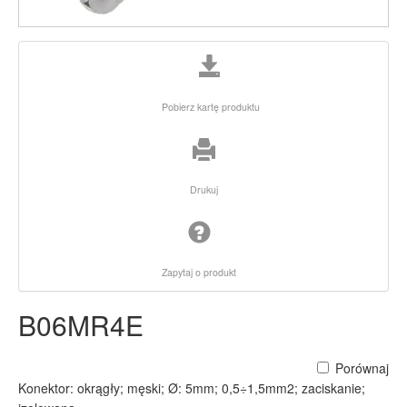
Pobierz kartę produktu
Drukuj
Zapytaj o produkt
B06MR4E
Porównaj
Konektor: okrągły; męski; Ø: 5mm; 0,5÷1,5mm2; zaciskanie;