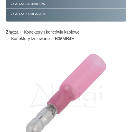
ZŁĄCZA SYGNAŁOWE
ZŁĄCZA ZASILAJĄCE
Złącza
Konektory i końcówki kablowe
Konektory izolowane
B06MR4E