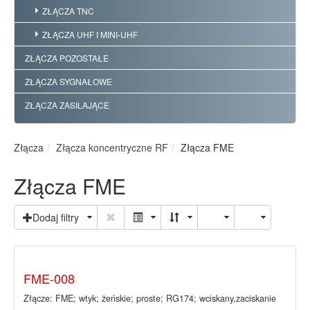
ZŁĄCZA TNC
ZŁĄCZA UHF I MINI-UHF
ZŁĄCZA POZOSTAŁE
ZŁĄCZA SYGNAŁOWE
ZŁĄCZA ZASILAJĄCE
Złącza
Złącza koncentryczne RF
Złącza FME
Złącza FME
Dodaj filtry
FME-008
Złącze: FME; wtyk; żeńskie; proste; RG174; wciskany,zaciskanie