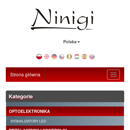
Kraj:
Polska
Strona główna
Toggle
navigati
Kategorie
OPTOELEKTRONIKA
SYGNALIZATORY LED